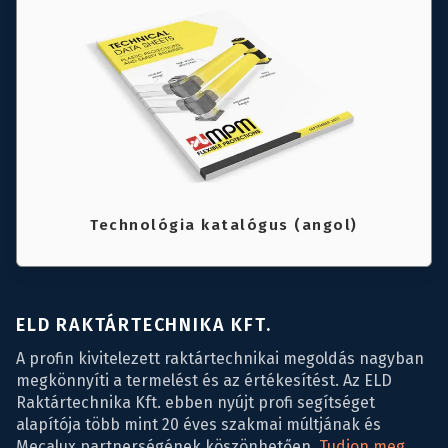
Technológia katalógus (angol)
ELD RAKTÁRTECHNIKA KFT.
A profin kivitelezett raktártechnikai megoldás nagyban
megkönnyíti a termelést és az értékesítést. Az ELD
Raktártechnika Kft. ebben nyújt profi segítséget
alapítója több mint 20 éves szakmai múltjának és
Mecalux partnerségének köszönhetően.
Tudjon meg