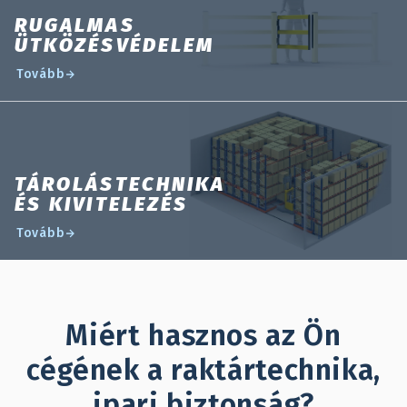
RUGALMAS
ÜTKÖZÉSVÉDELEM
Tovább
TÁROLÁSTECHNIKA
ÉS KIVITELEZÉS
Tovább
Miért hasznos az Ön
cégének a raktártechnika,
ipari biztonság?