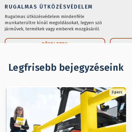
RUGALMAS ÜTKÖZÉSVÉDELEM
Rugalmas ütközésvédelem mindenféle
munkaterültre kínál megoldásokat, legyen szó
járművek, termékek vagy emberek mozgásáról.
RÉSZLETEK
Legfrisebb bejegyzéseink
3
perc