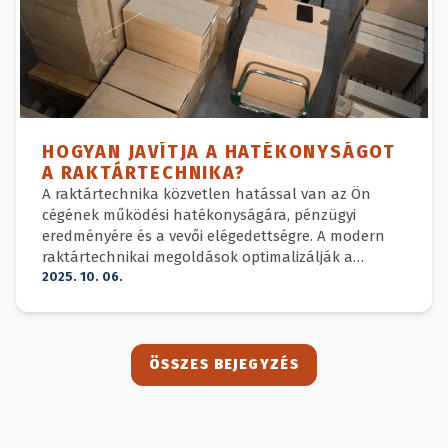
HOGYAN JAVÍTJA A HATÉKONYSÁGOT
A RAKTÁRTECHNIKA?
A raktártechnika közvetlen hatással van az Ön
cégének működési hatékonyságára, pénzügyi
eredményére és a vevői elégedettségre. A modern
raktártechnikai megoldások optimalizálják a
készletmozgatást, csökkentik a hibalehetőségeket
2025. 10. 06.
és gyorsítják a kiszolgálást.
ÖSSZES BEJEGYZÉS