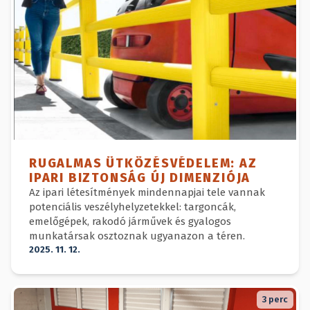
RUGALMAS ÜTKÖZÉSVÉDELEM: AZ
IPARI BIZTONSÁG ÚJ DIMENZIÓJA
Az ipari létesítmények mindennapjai tele vannak
potenciális veszélyhelyzetekkel: targoncák,
emelőgépek, rakodó járművek és gyalogos
munkatársak osztoznak ugyanazon a téren.
2025. 11. 12.
3
perc