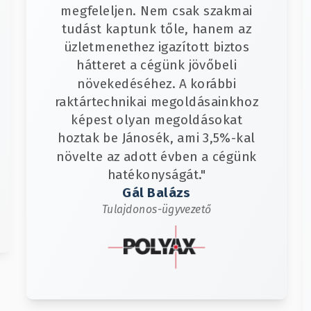
megfeleljen. Nem csak szakmai
tudást kaptunk tőle, hanem az
üzletmenethez igazított biztos
hátteret a cégünk jövőbeli
növekedéséhez. A korábbi
raktártechnikai megoldásainkhoz
képest olyan megoldásokat
hoztak be Jánosék, ami 3,5%-kal
növelte az adott évben a cégünk
hatékonyságát."
Gál Balázs
Tulajdonos-ügyvezető