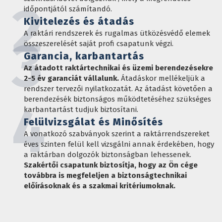
2
időpontjától számítandó.
Kivitelezés és átadás
A raktári rendszerek és rugalmas ütközésvédő elemek
3
összeszerelését saját profi csapatunk végzi.
Garancia, karbantartás
Az átadott raktártechnikai és üzemi berendezésekre
2-5 év garanciát vállalunk.
Átadáskor mellékeljük a
rendszer tervezői nyilatkozatát. Az átadást követően a
berendezésék biztonságos működtetéséhez szükséges
4
karbantartást tudjuk biztosítani.
Felülvizsgálat és Minősítés
A vonatkozó szabványok szerint a raktárrendszereket
éves szinten felül kell vizsgálni annak érdekében, hogy
a raktárban dolgozók biztonságban lehessenek.
Szakértői csapatunk biztosítja, hogy az Ön cége
továbbra is megfeleljen a biztonságtechnikai
előírásoknak és a szakmai kritériumoknak.