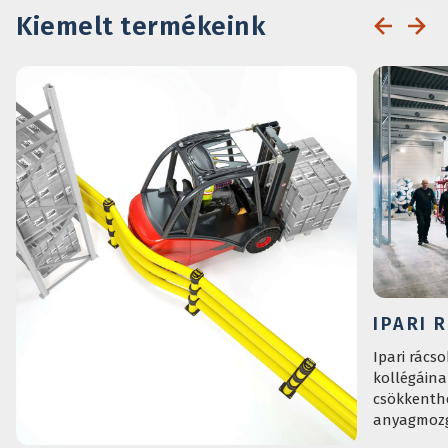
Kiemelt termékeink
IPARI 
Ipari rács
kollégáina
csökkenthe
anyagmozg