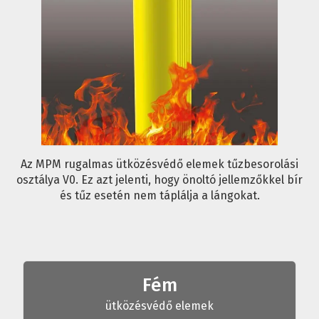
Az MPM rugalmas ütközésvédő elemek tűzbesorolási
osztálya V0. Ez azt jelenti, hogy önoltó jellemzőkkel bír
és tűz esetén nem táplálja a lángokat.
Fém
ütközésvédő elemek