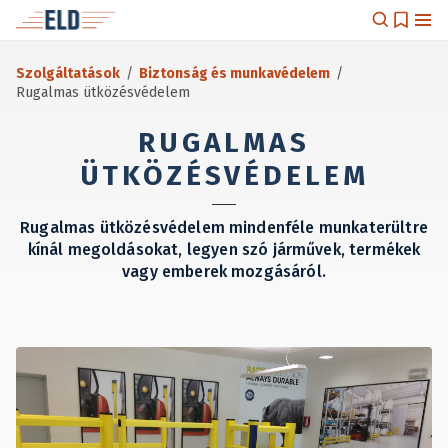
Szolgáltatások
/
Biztonság és munkavédelem
/
Rugalmas ütközésvédelem
RUGALMAS
ÜTKÖZÉSVÉDELEM
Rugalmas ütközésvédelem mindenféle munkaterültre
kínál megoldásokat, legyen szó járművek, termékek
vagy emberek mozgásáról.