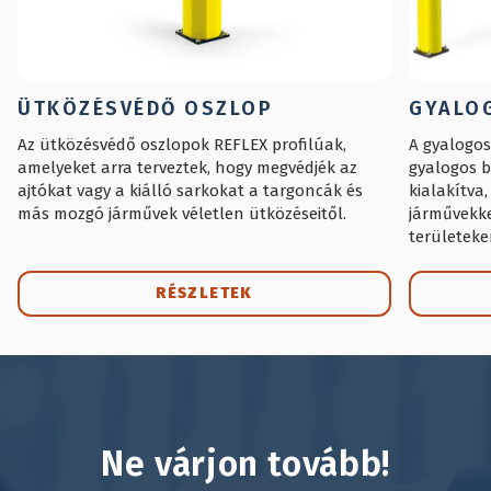
ÜTKÖZÉSVÉDŐ OSZLOP
GYALO
Az ütközésvédő oszlopok REFLEX profilúak,
A gyalogos
amelyeket arra terveztek, hogy megvédjék az
gyalogos b
ajtókat vagy a kiálló sarkokat a targoncák és
kialakítva
más mozgó járművek véletlen ütközéseitől.
járművekke
területeke
ideális a 
biztosítás
RÉSZLETEK
szemben. A
gyalogos t
Ne várjon tovább!