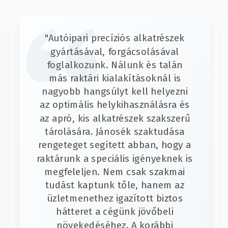
"Autóipari precíziós alkatrészek
gyártásával, forgácsolásával
foglalkozunk. Nálunk és talán
más raktári kialakításoknál is
nagyobb hangsúlyt kell helyezni
az optimális helykihasználásra és
az apró, kis alkatrészek szakszerű
tárolására. Jánosék szaktudása
rengeteget segített abban, hogy a
raktárunk a speciális igényeknek is
megfeleljen. Nem csak szakmai
tudást kaptunk tőle, hanem az
üzletmenethez igazított biztos
hátteret a cégünk jövőbeli
növekedéséhez. A korábbi