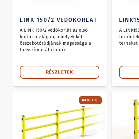
LINK 150/2 VÉDŐKORLÁT
LINK1
A LINK 150/2 védőkorlát az első
A LINK15
korlát a világon, amelyek két
területe
összekötőrúdjának magassága a
terheket
helyszínen állítható.
RÉSZLETEK
MENTÉS