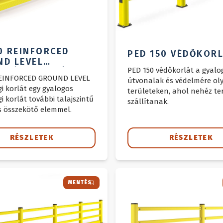
0 REINFORCED
PED 150 VÉDŐKOR
D LEVEL
PED 150 védőkorlát a gyalo
NSÁGI KORLÁT
REINFORCED GROUND LEVEL
útvonalak és védelmére ol
i korlát egy gyalogos
területeken, ahol nehéz te
i korlát további talajszintű
szállítanak.
s összekötő elemmel.
RÉSZLETEK
RÉSZLETEK
MENTÉS