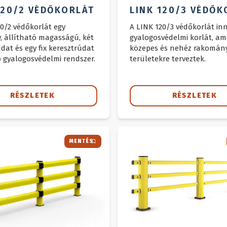
120/2 VÉDŐKORLÁT
LINK 120/3 VÉDŐK
20/2 védőkorlát egy
A LINK 120/3 védőkorlát in
v, állítható magasságú, két
gyalogosvédelmi korlát, am
dat és egy fix keresztrúdat
közepes és nehéz rakomány
 gyalogosvédelmi rendszer.
területekre terveztek.
RÉSZLETEK
RÉSZLETEK
MENTÉS