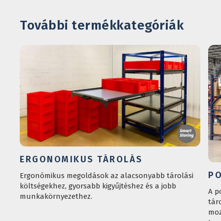
További termékkategóriák
ERGONOMIKUS TÁROLÁS
PO
Ergonómikus megoldások az alacsonyabb tárolási
költségekhez, gyorsabb kigyűjtéshez és a jobb
A p
munkakörnyezethez.
tár
moz