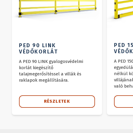
PED 1
PED 90 LINK
VÉDŐ
VÉDŐKORLÁT
A PED 15
A PED 90 LINK gyalogosvédelmi
egyedülá
korlát kiegészítő
nélkül k
talajmegerősítéssel a villák és
villáján
raklapok megállítására.
való beh
megakadá
RÉSZLETEK