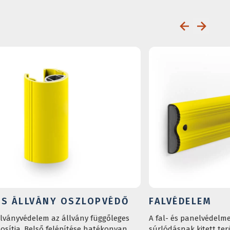
S ÁLLVÁNY OSZLOPVÉDŐ
FALVÉDELEM
llványvédelem az állvány függőleges
A fal- és panelvédelme
tosítja. Belső felépítése hatékonyan
súrlódásnak kitett ter