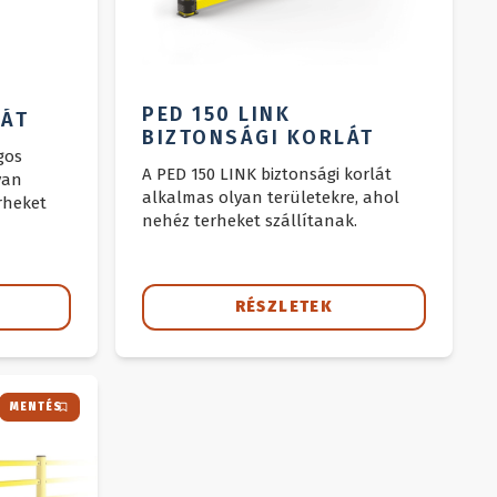
PED 150 LINK
LÁT
BIZTONSÁGI KORLÁT
gos
A PED 150 LINK biztonsági korlát
yan
alkalmas olyan területekre, ahol
rheket
nehéz terheket szállítanak.
RÉSZLETEK
MENTÉS