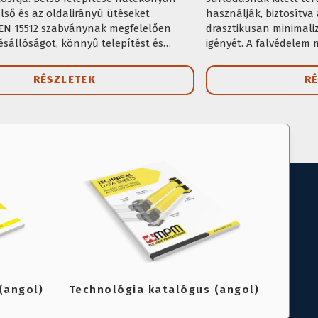
ülső és az oldalirányú ütéseket
használják, biztosítva 
 EN 15512 szabványnak megfelelően
drasztikusan minimaliz
ésállóságot, könnyű telepítést és
igényét. A falvédelem 
tást biztosít.
és végzárókkal rendelk
RÉSZLETEK
R
(angol)
Technológia katalógus (angol)