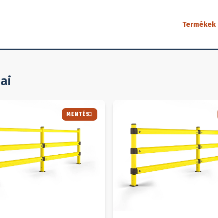
Termékek
 korlát
ai
MENTÉS