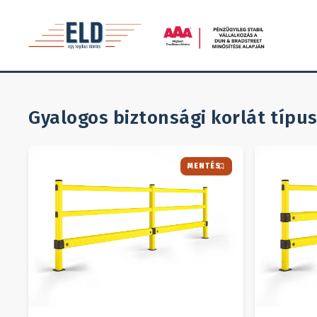
Termékek
/
Rugalmas ütközésvédelem
/
Gyalogos biztonsági
Gyalogos biztonsági korlát
típus
MENTÉS