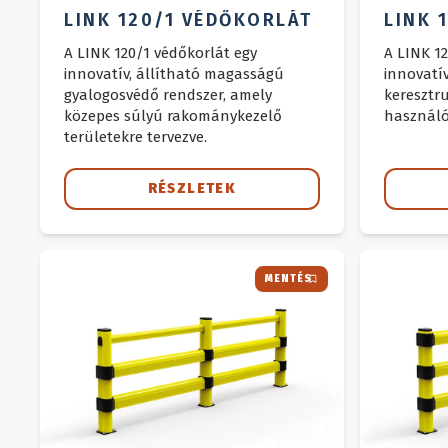
LINK 120/1 VÉDŐKORLÁT
LINK 
A LINK 120/1 védőkorlát egy
A LINK 1
innovatív, állítható magasságú
innovatí
gyalogosvédő rendszer, amely
keresztru
közepes súlyú rakománykezelő
használó
területekre tervezve.
RÉSZLETEK
MENTÉS