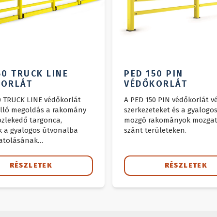
50 TRUCK LINE
PED 150 PIN
KORLÁT
VÉDŐKORLÁT
0 TRUCK LINE védőkorlát
A PED 150 PIN védőkorlát vé
lló megoldás a rakomány
szerkezeteket és a gyalogo
özlekedő targonca,
mozgó rakományok mozgat
ak a gyalogos útvonalba
szánt területeken.
atolásának
lyozására.
RÉSZLETEK
RÉSZLETEK