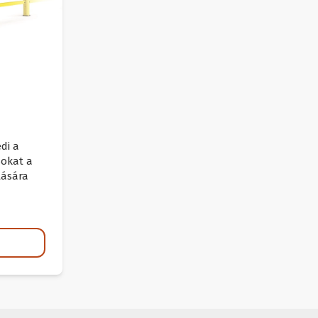
di a
sokat a
ására