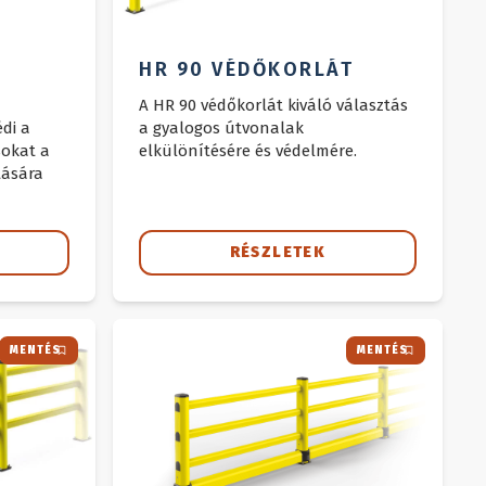
HR 90 VÉDŐKORLÁT
A HR 90 védőkorlát kiváló választás
di a
a gyalogos útvonalak
sokat a
elkülönítésére és védelmére.
ására
RÉSZLETEK
MENTÉS
MENTÉS