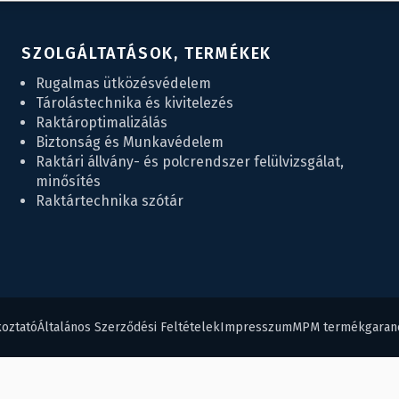
SZOLGÁLTATÁSOK, TERMÉKEK
Rugalmas ütközésvédelem
Tárolástechnika és kivitelezés
Raktároptimalizálás
Biztonság és Munkavédelem
Raktári állvány- és polcrendszer felülvizsgálat,
minősítés
Raktártechnika szótár
koztató
Általános Szerződési Feltételek
Impresszum
MPM termékgaranc