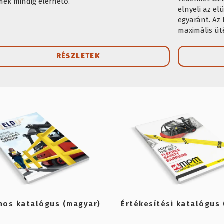
mék mindig elérhető.
elnyeli az el
egyaránt. Az
maximális üt
könnyű tisztí
RÉSZLETEK
nos katalógus (magyar)
Értékesítési katalógus 