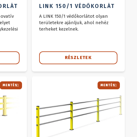
LINK 150/1 VÉDŐKORLÁT
ORLÁT
A LINK 150/1 védőkorlátot olyan
novatív
területekre ajánljuk, ahol nehéz
elyet
terheket kezelnek.
kezelési
RÉSZLETEK
MENTÉS
MENTÉS