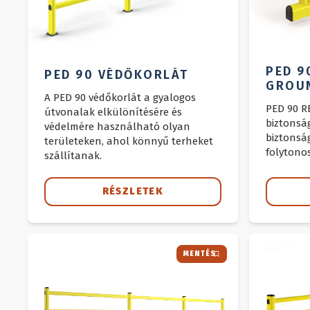
PED 9
PED 90 VÉDŐKORLÁT
GROUN
A PED 90 védőkorlát a gyalogos
BIZTO
PED 90 
útvonalak elkülönítésére és
biztonság
védelmére használható olyan
biztonság
területeken, ahol könnyű terheket
folytono
szállítanak.
RÉSZLETEK
MENTÉS