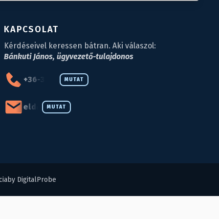
KAPCSOLAT
Kérdéseivel keressen bátran. Aki válaszol:
Bánkuti János, ügyvezető-tulajdonos
+36-34-590-027
MUTAT
eld@eld.hu
MUTAT
ia
by DigitalProbe