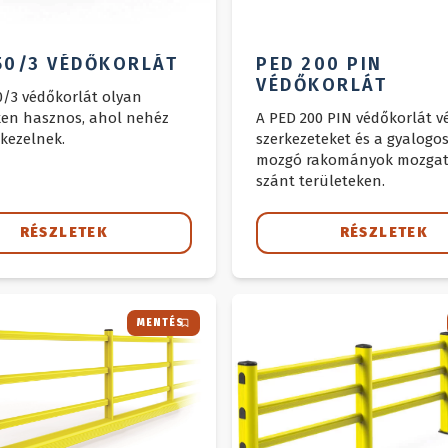
50/3 VÉDŐKORLÁT
PED 200 PIN
VÉDŐKORLÁT
0/3 védőkorlát olyan
ken hasznos, ahol nehéz
A PED 200 PIN védőkorlát vé
 kezelnek.
szerkezeteket és a gyalogo
mozgó rakományok mozgat
szánt területeken.
RÉSZLETEK
RÉSZLETEK
MENTÉS