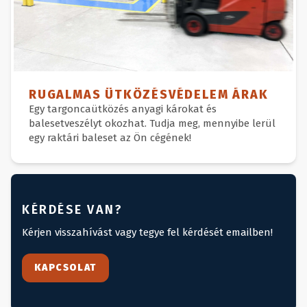
RUGALMAS ÜTKÖZÉSVÉDELEM ÁRAK
Egy targoncaütközés anyagi károkat és
balesetveszélyt okozhat. Tudja meg, mennyibe lerül
egy raktári baleset az Ön cégének!
KÉRDÉSE VAN?
Kérjen visszahívást vagy tegye fel kérdését emailben!
KAPCSOLAT