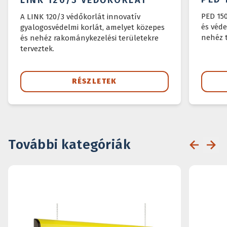
PED 15
A LINK 120/3 védőkorlát innovatív
és véde
gyalogosvédelmi korlát, amelyet közepes
nehéz t
és nehéz rakománykezelési területekre
terveztek.
RÉSZLETEK
További kategóriák