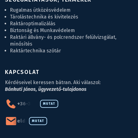
Rugalmas ütközésvédelem
Tárolástechnika és kivitelezés
Raktároptimalizálás
Biztonság és Munkavédelem
Raktári állvány- és polcrendszer felülvizsgálat,
minősítés
Raktártechnika szótár
KAPCSOLAT
Kérdéseivel keressen bátran. Aki válaszol:
Bánkuti János, ügyvezető-tulajdonos
+36-34-590-027
MUTAT
eld@eld.hu
MUTAT