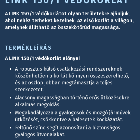
LINK 150/1 VÉDŐKORLÁT
A LINK 150/1 védőkorlátot olyan területekre ajánljuk,
ahol nehéz terheket kezelnek. Az első korlát a világon,
amelynek állítható az összekötőrúd magassága.
TERMÉKLEÍRÁS
A LINK 150/1 védőkorlát előnyei
A robusztus külső csatlakozási rendszereknek
köszönhetően a korlát könnyen összeszerelhető,
és az oszlop jobban megtámasztja a teljes
szerkezetet.
Alacsony magasságban történő erős ütközésekre
alkalmas megoldás.
Megakadályozza a gyalogosok és mozgó járművek
ütközését, csökkentve a balesetek kockázatát.
Feltűnő színe segít azonosítani a biztonságos
gyalogos útvonalakat.