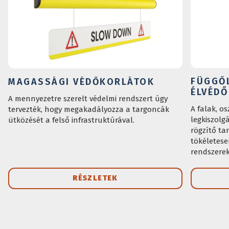
FÜGGŐ
MAGASSÁGI VÉDŐKORLÁTOK
ÉLVÉDŐ
A mennyezetre szerelt védelmi rendszert úgy
A falak, o
tervezték, hogy megakadályozza a targoncák
legkiszolg
ütközését a felső infrastruktúrával.
rögzítő ta
tökéletese
rendszerek
RÉSZLETEK