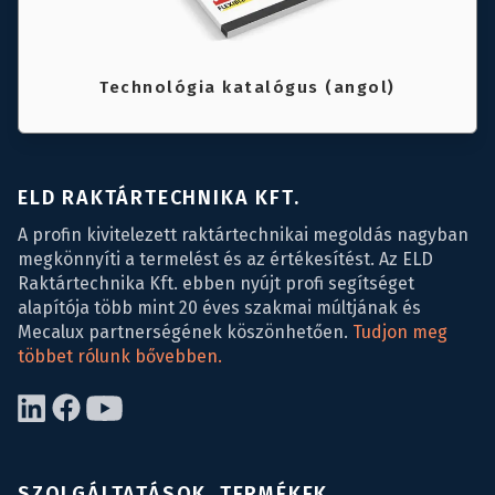
Technológia katalógus (angol)
ELD RAKTÁRTECHNIKA KFT.
A profin kivitelezett raktártechnikai megoldás nagyban
megkönnyíti a termelést és az értékesítést. Az ELD
Raktártechnika Kft. ebben nyújt profi segítséget
alapítója több mint 20 éves szakmai múltjának és
Mecalux partnerségének köszönhetően.
Tudjon meg
többet rólunk bővebben.
SZOLGÁLTATÁSOK, TERMÉKEK