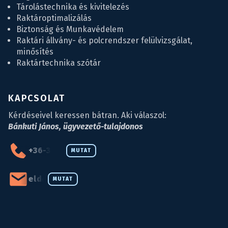
Tárolástechnika és kivitelezés
Raktároptimalizálás
Biztonság és Munkavédelem
Raktári állvány- és polcrendszer felülvizsgálat,
minősítés
Raktártechnika szótár
KAPCSOLAT
Kérdéseivel keressen bátran. Aki válaszol:
Bánkuti János, ügyvezető-tulajdonos
+36-34-590-027
MUTAT
eld@eld.hu
MUTAT