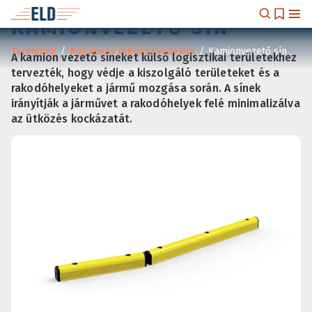
KAMIONVEZETŐ SÍN
Termékek
/
Rugalmas ütközésvédelem
/
Kamionvezető sín
A kamion vezető síneket külső logisztikai területekhez
tervezték, hogy védje a kiszolgáló területeket és a
rakodóhelyeket a jármű mozgása során. A sínek
irányítják a járművet a rakodóhelyek felé minimalizálva
az ütközés kockázatát.