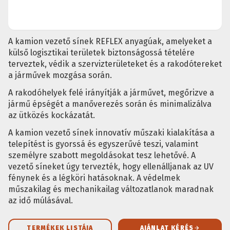
A kamion vezető sínek REFLEX anyagúak, amelyeket a
külső logisztikai területek biztonságossá tételére
terveztek, védik a szervizterületeket és a rakodótereket
a járművek mozgása során.
A rakodóhelyek felé irányítják a járművet, megőrizve a
jármű épségét a manőverezés során és minimalizálva
az ütközés kockázatát.
A kamion vezető sínek innovatív műszaki kialakítása a
telepítést is gyorssá és egyszerűvé teszi, valamint
személyre szabott megoldásokat tesz lehetővé. A
vezető síneket úgy tervezték, hogy ellenálljanak az UV
fénynek és a légköri hatásoknak. A védelmek
műszakilag és mechanikailag változatlanok maradnak
az idő múlásával.
TERMÉKEK LISTÁJA
AJÁNLAT KÉRÉS