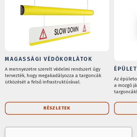
MAGASSÁGI VÉDŐKORLÁTOK
ÉPÜLE
A mennyezetre szerelt védelmi rendszert úgy
tervezték, hogy megakadályozza a targoncák
Az épületo
ütközését a felső infrastruktúrával.
a mozgó já
targoncákk
RÉSZLETEK