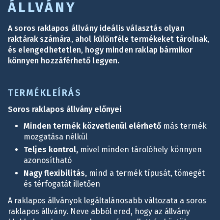
ÁLLVÁNY
A soros raklapos állvány ideális választás olyan
raktárak számára, ahol különféle termékeket tárolnak,
és elengedhetetlen, hogy minden raklap bármikor
könnyen hozzáférhető legyen.
TERMÉKLEÍRÁS
Soros raklapos állvány előnyei
Minden termék közvetlenül elérhető
más termék
mozgatása nélkül
Teljes kontrol,
mivel minden tárolóhely könnyen
azonosítható
Nagy flexibilitás,
mind a termék típusát, tömegét
és térfogatát illetően
A raklapos állványok legáltalánosabb változata a soros
raklapos állvány. Neve abból ered, hogy az állvány