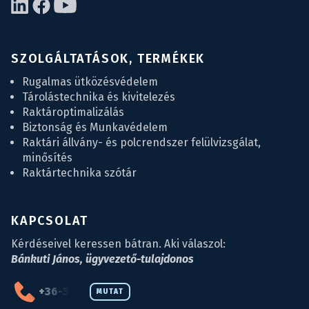
SZOLGÁLTATÁSOK, TERMÉKEK
Rugalmas ütközésvédelem
Tárolástechnika és kivitelezés
Raktároptimalizálás
Biztonság és Munkavédelem
Raktári állvány- és polcrendszer felülvizsgálat,
minősítés
Raktártechnika szótár
KAPCSOLAT
Kérdéseivel keressen bátran. Aki válaszol:
Bánkuti János, ügyvezető-tulajdonos
+36-34-590-027
MUTAT