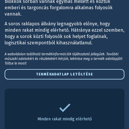
blokkok sorban vannak egymás mellett és köztük
emberi és targoncás forgalomra alkalmas folyosók
vannak.
A soros raklapos állvány legnagyobb előnye, hogy
minden rakat mindig elérhető. Hátránya ezzel szemben,
hogy a sorok közti folyosók sok helyet foglalnak,
logisztikai szempontból kihasználatlanul.
A weboldalon található termékinformációk tájékoztató jellegűek. További
műszaki adatokért és részletekért kérjük, tekintse meg a termék adatlapját!
Töltse le most!
TERMÉKADATLAP LETÖLTÉSE
Minden rakat mindig elérhető