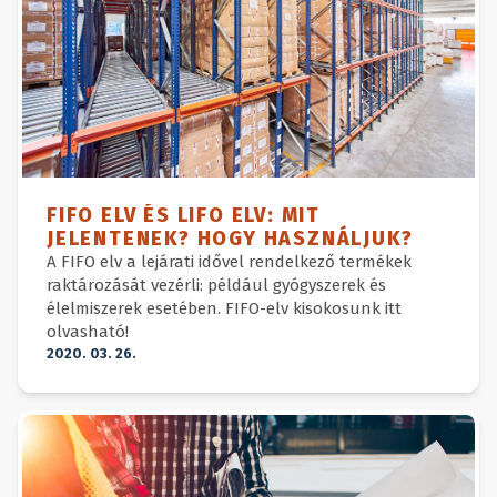
FIFO ELV ÉS LIFO ELV: MIT
JELENTENEK? HOGY HASZNÁLJUK?
A FIFO elv a lejárati idővel rendelkező termékek
raktározását vezérli: például gyógyszerek és
élelmiszerek esetében. FIFO-elv kisokosunk itt
olvasható!
2020. 03. 26.