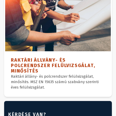
RAKTÁRI ÁLLVÁNY- ÉS
POLCRENDSZER FELÜLVIZSGÁLAT,
MINŐSÍTÉS
Raktári állány- és polcrendszer felülvizsgálat,
minősítés. MSZ EN 15635 számú szabvány szerinti
éves felülvizsgálat.
KÉRDÉSE VAN?