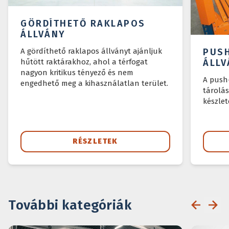
GÖRDÍTHETŐ RAKLAPOS
ÁLLVÁNY
A gördíthető raklapos állványt ajánljuk
PUS
hűtött raktárakhoz, ahol a térfogat
ÁLLV
nagyon kritikus tényező és nem
A push
engedhető meg a kihasználatlan terület.
tárolás
készlet
RÉSZLETEK
További kategóriák