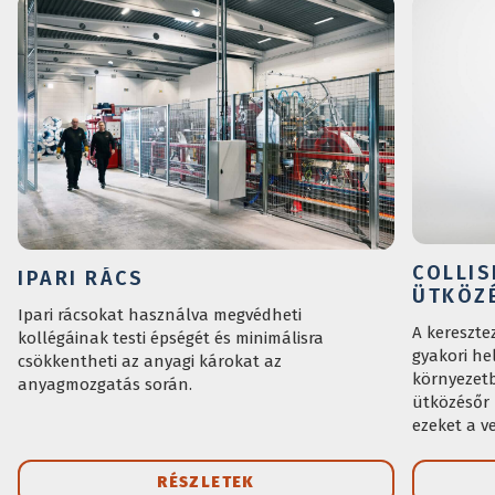
COLLIS
IPARI RÁCS
ÜTKÖZ
Ipari rácsokat használva megvédheti
A kereszte
kollégáinak testi épségét és minimálisra
gyakori he
csökkentheti az anyagi károkat az
környezetb
anyagmozgatás során.
ütközésőr 
ezeket a v
RÉSZLETEK