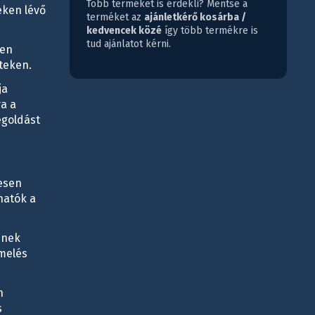
Több terméket is érdekli? Mentse a
eken lévő
terméket az
ajánletkérő kosárba /
kedvencek közé
így több termékre is
tud ajánlatot kérni.
ken
teken.
ja
a a
egoldást
jesen
hatók a
ének
rmelés
n
s