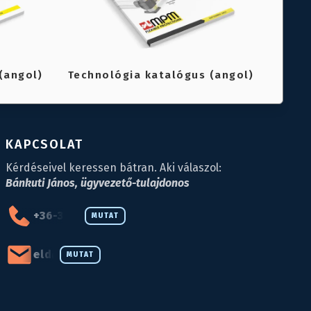
(angol)
Technológia katalógus (angol)
KAPCSOLAT
Kérdéseivel keressen bátran. Aki válaszol:
Bánkuti János, ügyvezető-tulajdonos
+36-34-590-027
MUTAT
eld@eld.hu
MUTAT