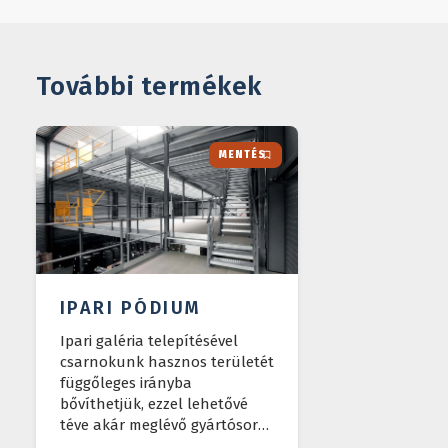
További termékek
MENTÉS
IPARI PÓDIUM
Ipari galéria telepítésével
csarnokunk hasznos területét
függőleges irányba
bővíthetjük, ezzel lehetővé
téve akár meglévő gyártósor
fölé való terjeszkedést.