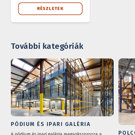
RÉSZLETEK
További kategóriák
PÓDIUM ÉS IPARI GALÉRIA
POLC
A pódium és ipari galéria megsokszorozza a