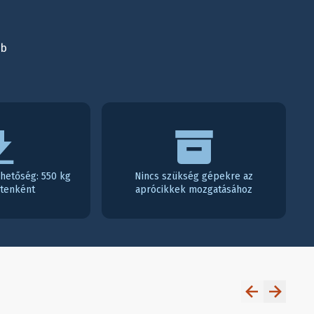
bb
lhetőség: 550 kg
Nincs szükség gépekre az
ntenként
aprócikkek mozgatásához