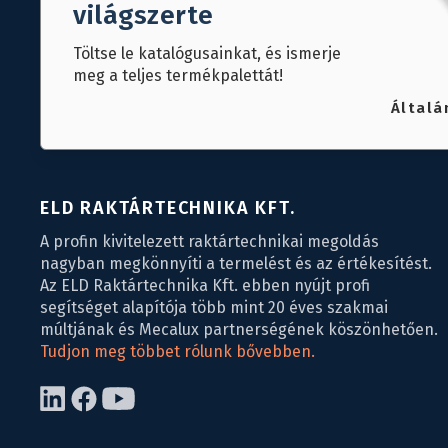
világszerte
Töltse le katalógusainkat, és ismerje
meg a teljes termékpalettát!
Általá
ELD RAKTÁRTECHNIKA KFT.
A profin kivitelezett raktártechnikai megoldás
nagyban megkönnyíti a termelést és az értékesítést.
Az ELD Raktártechnika Kft. ebben nyújt profi
segítséget alapítója több mint 20 éves szakmai
múltjának és Mecalux partnerségének köszönhetően.
Tudjon meg többet rólunk bővebben.