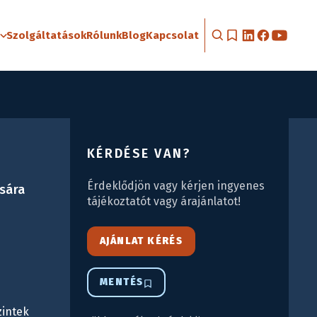
Szolgáltatások
Rólunk
Blog
Kapcsolat
KÉRDÉSE VAN?
Érdeklődjön vagy kérjen ingyenes
ására
tájékoztatót vagy árajánlatot!
AJÁNLAT KÉRÉS
MENTÉS
zintek