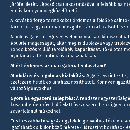
járófelületét. Lépcső csatlakoztatásával a felsőbb szint
áru is könnyen megközelíthető.
A kevésbé forgó termékeket érdemes a felsőbb szinte
tárolni és a gyakrabban mozgatott árukat a alsóbb szin
A polcos galéria segítségével maximálisan kihasználhat
épülete magasságát, akár meg is duplázva vagy triplázv
rendelkezésre álló tárolóhely kapacitását. Tökéletes m
nyújtanak a tér optimális kihasználására.
Miért érdemes az ipari galériát választani?
Moduláris és rugalmas kialakítás:
A galériaszintek tel
szétszerelhetők és újrahasznosíthatók. Könnyen igazít
változó igényekhez
Gyors és egyszerű telepítés:
A rendszer egyszerűség
köszönhetően rövid idő alatt összeszerelhető, így a te
zavartalanul működhet.
Testreszabhatóság:
Az ügyfelek igényeihez tökéletese
igazíthatók a különböző méretek, járószint borítások é