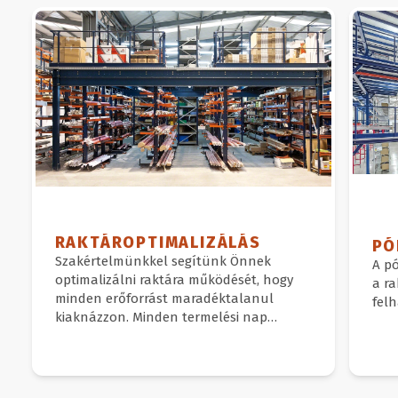
RAKTÁROPTIMALIZÁLÁS
PÓ
Szakértelmünkkel segítünk Önnek
A pó
optimalizálni raktára működését, hogy
a r
minden erőforrást maradéktalanul
felh
kiaknázzon.
Minden termelési nap
pénzveszteséget jelent az Ön számára,
ha egy gyenge hatékonyságú raktárban
történik.