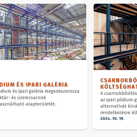
CSARNOKBŐ
DIUM ÉS IPARI GALÉRIA
KÖLTSÉGHA
dium és ipari galéria megsokszorozza
A csarnokbővítés 
aktár- és üzemcsarnok
az ipari pódium 
asználható alapterületét.
alternatívát kíná
rendelkezésre áll
2024. 10. 19.