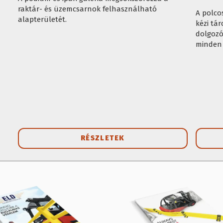
raktár- és üzemcsarnok felhasználható
A polco
alapterületét.
kézi tá
dolgozó
minden 
RÉSZLETEK