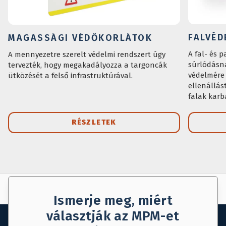
FALVÉD
MAGASSÁGI VÉDŐKORLÁTOK
A fal- és 
A mennyezetre szerelt védelmi rendszert úgy
súrlódásna
tervezték, hogy megakadályozza a targoncák
védelmére 
ütközését a felső infrastruktúrával.
ellenállás
falak karb
minden egy
rendelkezi
RÉSZLETEK
AJÁNLAT KÉRÉS
MENTÉS
Ismerje meg, miért
választják az MPM-et