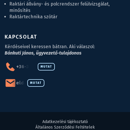
Raktári állvány- és polcrendszer felülvizsgálat,
minősítés
Raktártechnika szótár
KAPCSOLAT
Kérdéseivel keressen bátran. Aki válaszol:
Bánkuti János, ügyvezető-tulajdonos
+36-34-590-027
MUTAT
eld@eld.hu
MUTAT
Adatkezelési tájékoztató
Általános Szerződési Feltételek