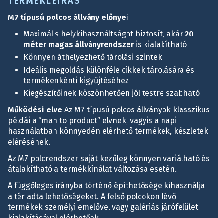
TERMÉKLEÍRÁS
M7 típusú polcos állvány előnyei
Maximális helykihasználtságot biztosít, akár
20
méter magas állványrendszer
is kialakítható
Könnyen áthelyezhető tárolási szintek
Ideális megoldás különféle cikkek tárolására és
termékenkénti kigyűjtéséhez
Kiegészítőinek köszönhetően jól testre szabható
Működési elve
Az M7 típusú polcos állványok klasszikus
példái a “man to product” elvnek, vagyis a napi
használatban könnyedén elérhető termékek, készletek
elérésének.
Az M7 polcrendszer saját kezűleg könnyen variálható és
átalakítható a termékkínálat változása esetén.
A függőleges irányba történő építhetősége kihasználja
a tér adta lehetőségeket. A felső polcokon lévő
termékek személyi emelővel vagy galériás járófelület
kialakításával elérhetőek.