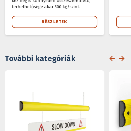
kezűleg is könnyedén összeszerelhető,
terhelhetősége akár 300 kg/szint.
RÉSZLETEK
További kategóriák