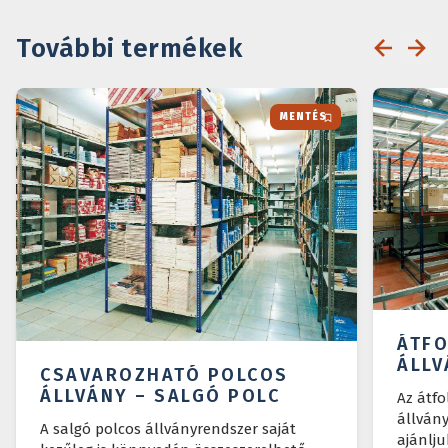
További termékek
MENTÉS
ÁTF
ÁLLV
CSAVAROZHATÓ POLCOS
ÁLLVÁNY – SALGÓ POLC
Az átf
állvány
A salgó polcos állványrendszer saját
ajánlju