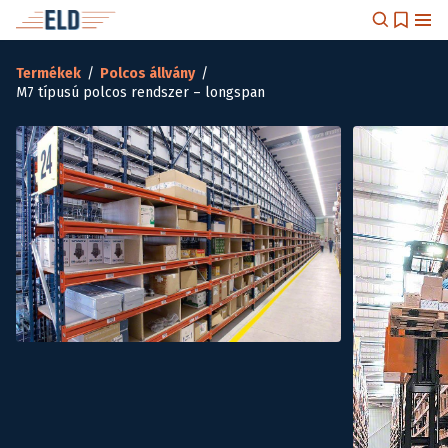
Termékek
/
Polcos állvány
/
M7 típusú polcos rendszer – longspan