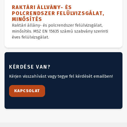
RAKTÁRI ÁLLVÁNY- ÉS
POLCRENDSZER FELÜLVIZSGÁLAT,
MINŐSÍTÉS
Raktári állány- és polcrendszer felülvizsgálat,
minősítés. MSZ EN 15635 számú szabvány szerinti
éves felülvizsgálat.
KÉRDÉSE VAN?
Kérjen visszahívást vagy tegye fel kérdését emailben!
KAPCSOLAT