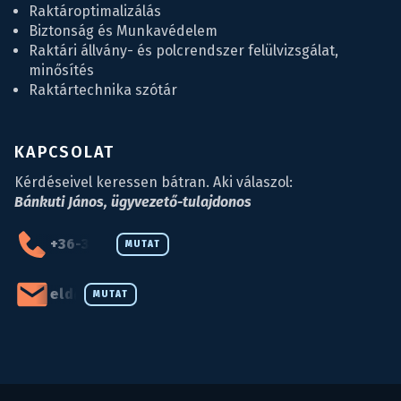
Raktároptimalizálás
Biztonság és Munkavédelem
Raktári állvány- és polcrendszer felülvizsgálat,
minősítés
Raktártechnika szótár
KAPCSOLAT
Kérdéseivel keressen bátran. Aki válaszol:
Bánkuti János, ügyvezető-tulajdonos
+36-34-590-027
MUTAT
eld@eld.hu
MUTAT