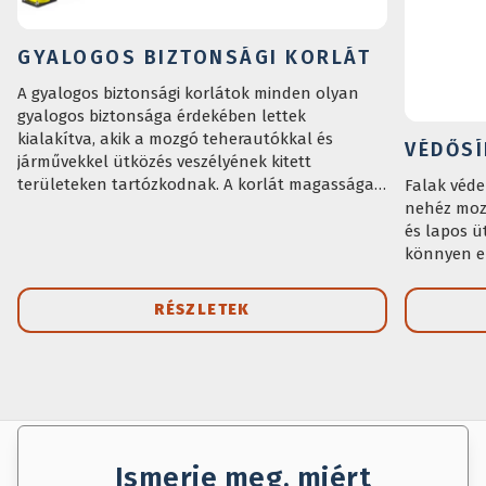
GYALOGOS BIZTONSÁGI KORLÁT
A gyalogos biztonsági korlátok minden olyan
gyalogos biztonsága érdekében lettek
kialakítva, akik a mozgó teherautókkal és
VÉDŐS
járművekkel ütközés veszélyének kitett
területeken tartózkodnak. A korlát magassága
Falak véde
ideális a gyalogosok teljes védelmének
nehéz mozg
biztosításához az esetleges ütközésekkel
és lapos ü
szemben. A jól látható szín lehetővé teszi a
könnyen el
gyalogos területek könnyű azonosítását.
RÉSZLETEK
AJÁNLAT KÉRÉS
MENTÉS
Ismerje meg, miért