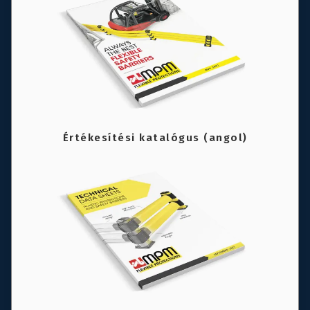
Értékesítési katalógus (angol)