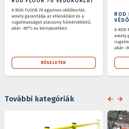
ROD FLOOR 70 VÉDŐKORLÁT
A ROD FLOOR 70 egysínes védőkorlát,
ROD 
amely garantálja az ellenállást és a
VÉD
rugalmasságot alacsony hőmérsékletű,
akár -30°C-os környezetben.
A ROD 
amely g
rugalm
akár -3
RÉSZLETEK
További kategóriák