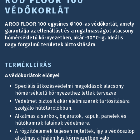
ROD FLOOR 100
VÉDŐKORLÁT
A ROD FLOOR 100 egysínes Ø100-as védőkorlát, amely
garantálja az ellenállást és a rugalmasságot alacsony
hőmérsékletű környezetben, akár -30°C-ig. Ideális
nagy forgalmú területek biztosítására.
TERMÉKLEÍRÁS
A védőkorlátok előnyei
Speciális ütközésvédelmi megoldások alacsony
hőmérsékletű környezethez lettek tervezve
Védelmet biztosít akár élelmiszerek tartósítására
szolgáló hűtőtárolókban.
Alkalmas a sarkok, bejáratok, kapuk, panelek és
hűtőkamrák falainak védelmére.
A rögzítőelemek teljesen rejtettek, így a védőoszlop
alkalmas a higiénikus környezetben való