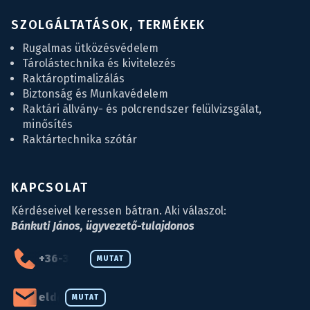
SZOLGÁLTATÁSOK, TERMÉKEK
Rugalmas ütközésvédelem
Tárolástechnika és kivitelezés
Raktároptimalizálás
Biztonság és Munkavédelem
Raktári állvány- és polcrendszer felülvizsgálat,
minősítés
Raktártechnika szótár
KAPCSOLAT
Kérdéseivel keressen bátran. Aki válaszol:
Bánkuti János, ügyvezető-tulajdonos
+36-34-590-027
MUTAT
eld@eld.hu
MUTAT