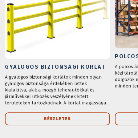
POLCO
GYALOGOS BIZTONSÁGI KORLÁT
A polcos á
kézi tárol
A gyalogos biztonsági korlátok minden olyan
dolgozók m
gyalogos biztonsága érdekében lettek
minden ter
kialakítva, akik a mozgó teherautókkal és
járművekkel ütközés veszélyének kitett
területeken tartózkodnak. A korlát magassága
ideális a gyalogosok teljes védelmének
biztosításához az esetleges ütközésekkel
RÉSZLETEK
szemben. A jól látható szín lehetővé teszi a
gyalogos területek könnyű azonosítását.