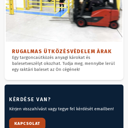
RUGALMAS ÜTKÖZÉSVÉDELEM ÁRAK
Egy targoncaütközés anyagi károkat és
balesetveszélyt okozhat. Tudja meg, mennyibe lerül
egy raktári baleset az Ön cégének!
KÉRDÉSE VAN?
Kérjen visszahívást vagy tegye fel kérdését emailben!
KAPCSOLAT