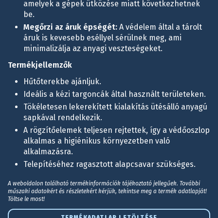
amelyek a gépek ütközése miatt következhetnek
be.
Megőrzi az áruk épségét:
A védelem által a tárolt
áruk is kevesebb eséllyel sérülnek meg, ami
minimalizálja az anyagi veszteségeket.
Termékjellemzők
Hűtőterekbe ajánljuk.
Ideális a kézi targoncák által használt területeken.
Tökéletesen lekerekített kialakítás ütésálló anyagú
sapkával rendelkezik.
A rögzítőelemek teljesen rejtettek, így a védőoszlop
alkalmas a higiénikus környezetben való
alkalmazásra.
Telepítéséhez ragasztott alapcsavar szükséges.
A weboldalon található termékinformációk tájékoztató jellegűek. További
műszaki adatokért és részletekért kérjük, tekintse meg a termék adatlapját!
Töltse le most!
TERMÉKADATLAP LETÖLTÉSE