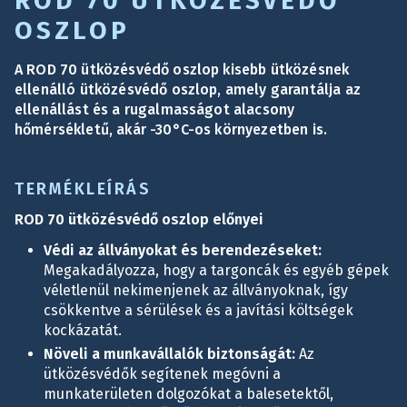
ROD 70 ÜTKÖZÉSVÉDŐ
OSZLOP
A ROD 70 ütközésvédő oszlop kisebb ütközésnek
ellenálló ütközésvédő oszlop, amely garantálja az
ellenállást és a rugalmasságot alacsony
hőmérsékletű, akár -30°C-os környezetben is.
TERMÉKLEÍRÁS
ROD 70 ütközésvédő oszlop előnyei
Védi az állványokat és berendezéseket:
Megakadályozza, hogy a targoncák és egyéb gépek
véletlenül nekimenjenek az állványoknak, így
csökkentve a sérülések és a javítási költségek
kockázatát.
Növeli a munkavállalók biztonságát:
Az
ütközésvédők segítenek megóvni a
munkaterületen dolgozókat a balesetektől,