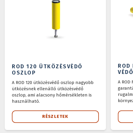
ROD 
ROD 120 ÜTKÖZÉSVÉDŐ
VÉD
OSZLOP
A ROD 
A ROD 120 ütközésvédő oszlop nagyobb
garantá
ütközésnek ellenálló ütközésvédő
rugalm
oszlop, ami alacsony hőmérsékleten is
környez
használható.
RÉSZLETEK