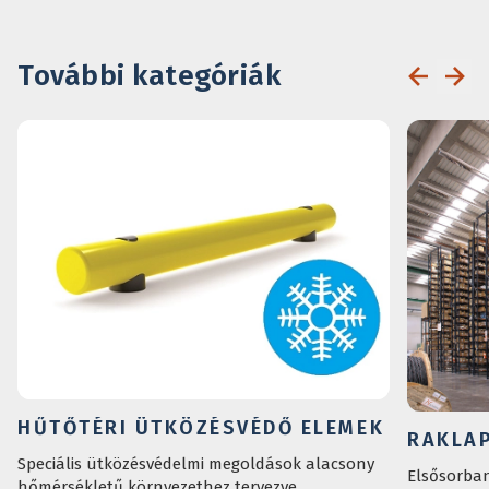
További kategóriák
HŰTŐTÉRI ÜTKÖZÉSVÉDŐ ELEMEK
RAKLA
Speciális ütközésvédelmi megoldások alacsony
Elsősorban
hőmérsékletű környezethez tervezve.