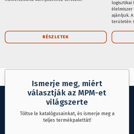
logisztika
élelmiszer
ajánljuk. A
területén 
kialakítva.
RÉSZLETEK
AJÁNLAT KÉRÉS
MENTÉS
Ismerje meg, miért
választják az MPM-et
világszerte
Töltse le katalógusainkat, és ismerje meg a
teljes termékpalettát!