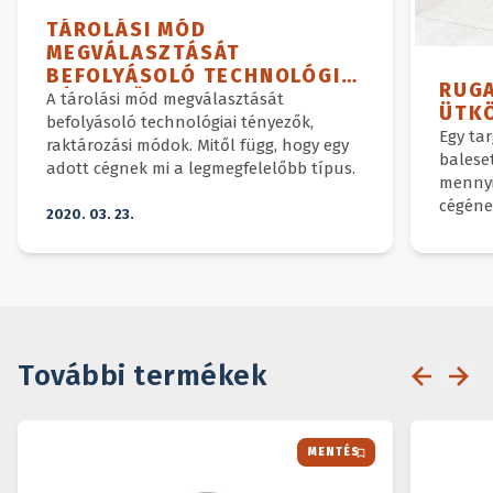
TÁROLÁSI MÓD
MEGVÁLASZTÁSÁT
BEFOLYÁSOLÓ TECHNOLÓGIAI
RUG
TÉNYEZŐK
A tárolási mód megválasztását
ÜTK
befolyásoló technológiai tényezők,
Egy ta
raktározási módok. Mitől függ, hogy egy
balese
adott cégnek mi a legmegfelelőbb típus.
mennyi
cégéne
2020. 03. 23.
További termékek
MENTÉS