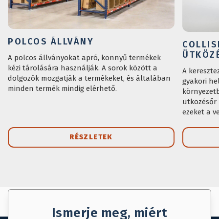
POLCOS ÁLLVÁNY
COLLIS
ÜTKÖZ
A polcos állványokat apró, könnyű termékek
kézi tárolására használják. A sorok között a
A kereszte
dolgozók mozgatják a termékeket, és általában
gyakori he
minden termék mindig elérhető.
környezetb
ütközésőr 
ezeket a v
RÉSZLETEK
AJÁNLAT KÉRÉS
MENTÉS
Ismerje meg, miért