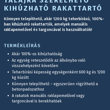
TALAJRA SZERELHETŐ
KIHÚZHATÓ RAKATTARTÓ
Könnyen telepíthető, akár 1200 kg teherbírású, 100%-
ban kihúzható rakattartók, amelyek manuális
raklapemelővel és targoncával is használhatók!
TERMÉKLEÍRÁS
Akár 100%-os kihúzhatóság
Az egység reteszelődik az állványba való
visszahelyezést követően
Teherbírási képesség egységenként 600 kg és 1200
kg között
Könnyen telepíthető – egyszerűen rögzíthető a
betonpadozathoz
A rakatok manuális raklapemelővel vagy
targoncával is berakhatóak