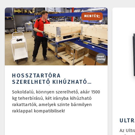
MENTÉS
HOSSZTARTÓRA
SZERELHETŐ KIHÚZHATÓ
RAKATTARTÓ
Sokoldalú, könnyen szerelhető, akár 1500
kg teherbírású, két irányba kihúzható
rakattartók, amelyek szinte bármilyen
raklappal kompatibilisek!
ULTR
Az Ultr