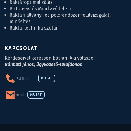
Raktároptimalizálás
Biztonság és Munkavédelem
Raktári állvány- és polcrendszer felülvizsgálat,
minősítés
Raktártechnika szótár
KAPCSOLAT
Kérdéseivel keressen bátran. Aki válaszol:
Bánkuti János, ügyvezető-tulajdonos
+36-34-590-027
MUTAT
eld@eld.hu
MUTAT