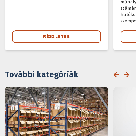
műhelye
számár
hatéko
szempo
RÉSZLETEK
További kategóriák