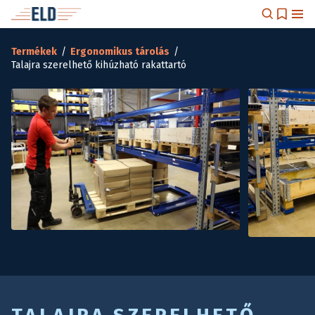
Termékek
/
Ergonomikus tárolás
/
Talajra szerelhető kihúzható rakattartó