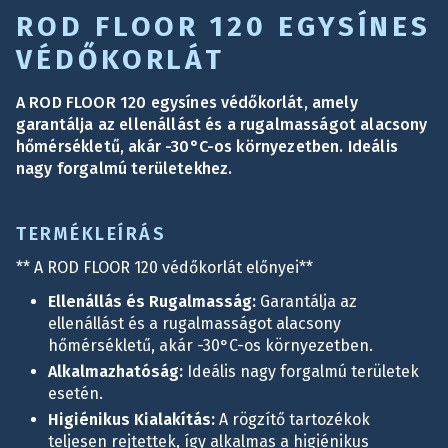
ROD FLOOR 120 EGYSÍNES
VÉDŐKORLÁT
A ROD FLOOR 120 egysínes védőkorlát, amely
garantálja az ellenállást és a rugalmasságot alacsony
hőmérsékletű, akár -30°C-os környezetben. Ideális
nagy forgalmú területekhez.
TERMÉKLEÍRÁS
** A ROD FLOOR 120 védőkorlát előnyei**
Ellenállás és Rugalmasság:
Garantálja az
ellenállást és a rugalmasságot alacsony
hőmérsékletű, akár -30°C-os környezetben.
Alkalmazhatóság:
Ideális nagy forgalmú területek
esetén.
Higiénikus Kialakítás:
A rögzítő tartozékok
teljesen rejtettek, így alkalmas a higiénikus