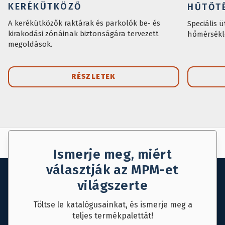
KERÉKÜTKÖZŐ
HŰTŐTÉ
A kerékütközők raktárak és parkolók be- és
Speciális 
kirakodási zónáinak biztonságára tervezett
hőmérsékle
megoldások.
RÉSZLETEK
AJÁNLAT KÉRÉS
MENTÉS
Ismerje meg, miért
választják az MPM-et
világszerte
Töltse le katalógusainkat, és ismerje meg a
teljes termékpalettát!