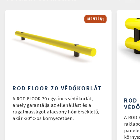
MENTÉS
ROD FLOOR 70 VÉDŐKORLÁT
A ROD FLOOR 70 egysínes védőkorlát,
ROD 
amely garantálja az ellenállást és a
VÉD
rugalmasságot alacsony hőmérsékletű,
A ROD 
akár -30°C-os környezetben.
raklapo
panele
környez