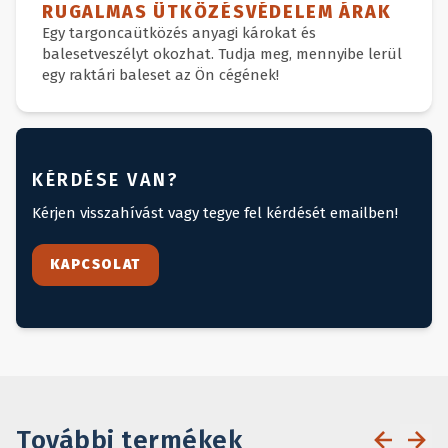
RUGALMAS ÜTKÖZÉSVÉDELEM ÁRAK
Egy targoncaütközés anyagi károkat és
balesetveszélyt okozhat. Tudja meg, mennyibe lerül
egy raktári baleset az Ön cégének!
KÉRDÉSE VAN?
Kérjen visszahívást vagy tegye fel kérdését emailben!
KAPCSOLAT
További termékek