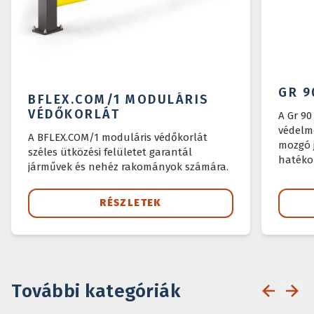
GR 9
BFLEX.COM/1 MODULÁRIS
VÉDŐKORLÁT
A Gr 90
védelm
A BFLEX.COM/1 moduláris védőkorlát
mozgó j
széles ütközési felületet garantál
hatéko
járművek és nehéz rakományok számára.
RÉSZLETEK
További kategóriák