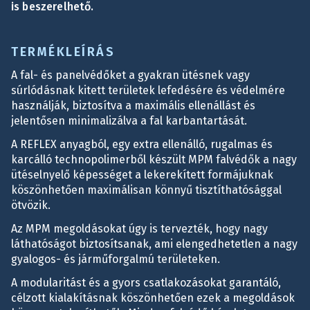
is beszerelhető.
TERMÉKLEÍRÁS
A fal- és panelvédőket a gyakran ütésnek vagy
súrlódásnak kitett területek lefedésére és védelmére
használják, biztosítva a maximális ellenállást és
jelentősen minimalizálva a fal karbantartását.
A REFLEX anyagból, egy extra ellenálló, rugalmas és
karcálló technopolimerből készült MPM falvédők a nagy
ütéselnyelő képességet a lekerekített formájuknak
köszönhetően maximálisan könnyű tisztíthatósággal
ötvözik.
Az MPM megoldásokat úgy is tervezték, hogy nagy
láthatóságot biztosítsanak, ami elengedhetetlen a nagy
gyalogos- és járműforgalmú területeken.
A modularitást és a gyors csatlakozásokat garantáló,
célzott kialakításnak köszönhetően ezek a megoldások