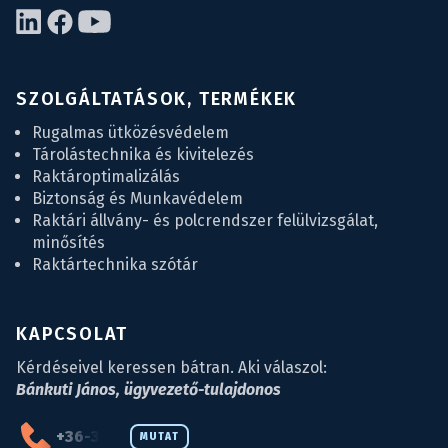
SZOLGÁLTATÁSOK, TERMÉKEK
Rugalmas ütközésvédelem
Tárolástechnika és kivitelezés
Raktároptimalizálás
Biztonság és Munkavédelem
Raktári állvány- és polcrendszer felülvizsgálat,
minősítés
Raktártechnika szótár
KAPCSOLAT
Kérdéseivel keressen bátran. Aki válaszol:
Bánkuti János, ügyvezető-tulajdonos
+36-34-590-027
MUTAT