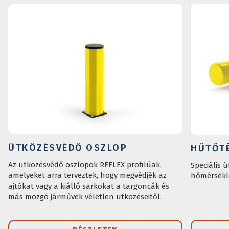
ÜTKÖZÉSVÉDŐ OSZLOP
HŰTŐTÉ
Az ütközésvédő oszlopok REFLEX profilúak,
Speciális 
amelyeket arra terveztek, hogy megvédjék az
hőmérsékle
ajtókat vagy a kiálló sarkokat a targoncák és
más mozgó járművek véletlen ütközéseitől.