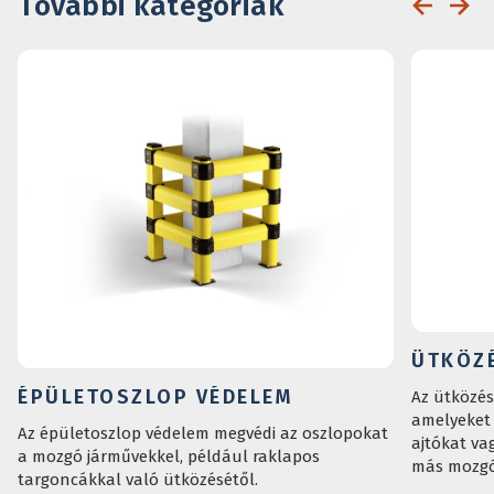
További kategóriák
ÜTKÖZ
ÉPÜLETOSZLOP VÉDELEM
Az ütközés
amelyeket 
Az épületoszlop védelem megvédi az oszlopokat
ajtókat va
a mozgó járművekkel, például raklapos
más mozgó 
targoncákkal való ütközésétől.