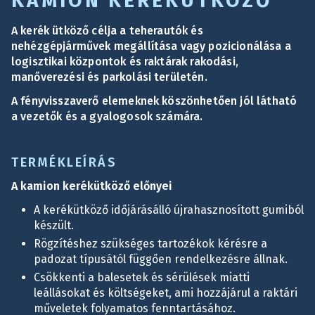
KAMION KERÉKÜTKÖZŐ
A kerék ütköző célja a teherautók és
nehézgépjárművek megállítása vagy pozicionálása a
logisztikai központok és raktárak rakodási,
manőverezési és parkolási területén.
A fényvisszaverő elemeknek köszönhetően jól látható
a vezetők és a gyalogosok számára.
TERMÉKLEÍRÁS
A kamion kerékütköző előnyei
A kerékütköző időjárásálló újrahasznosított gumiból
készült.
Rögzítéshez szükséges tartozékok kérésre a
padozat típusától függően rendelkezésre állnak.
Csökkenti a balesetek és sérülések miatti
leállásokat és költségeket, ami hozzájárul a raktári
műveletek folyamatos fenntartásához.