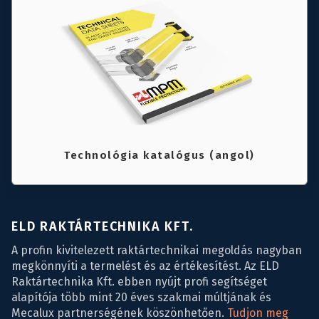
Technológia katalógus (angol)
ELD RAKTÁRTECHNIKA KFT.
A profin kivitelezett raktártechnikai megoldás nagyban
megkönnyíti a termelést és az értékesítést. Az ELD
Raktártechnika Kft. ebben nyújt profi segítséget
alapítója több mint 20 éves szakmai múltjának és
Mecalux partnerségének köszönhetően.
Tudjon meg