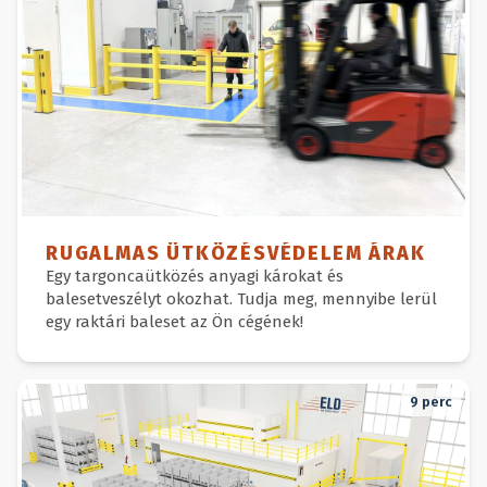
RUGALMAS ÜTKÖZÉSVÉDELEM ÁRAK
Egy targoncaütközés anyagi károkat és
balesetveszélyt okozhat. Tudja meg, mennyibe lerül
egy raktári baleset az Ön cégének!
9
perc