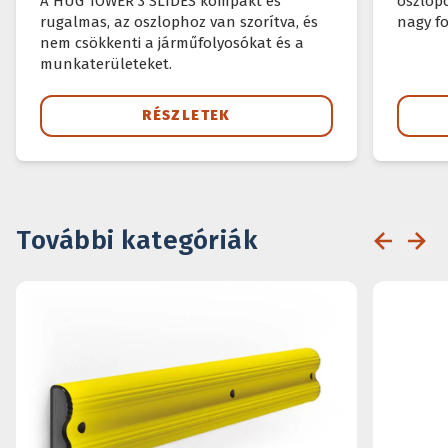
A HUG TOWER 3 SLIDES kompakt és
oszlopo
rugalmas, az oszlophoz van szorítva, és
nagy f
nem csökkenti a járműfolyosókat és a
munkaterületeket.
RÉSZLETEK
További kategóriák