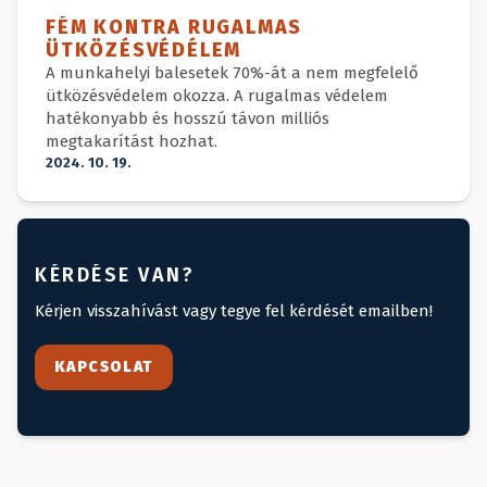
FÉM KONTRA RUGALMAS
ÜTKÖZÉSVÉDÉLEM
A munkahelyi balesetek 70%-át a nem megfelelő
ütközésvédelem okozza. A rugalmas védelem
hatékonyabb és hosszú távon milliós
megtakarítást hozhat.
2024. 10. 19.
KÉRDÉSE VAN?
Kérjen visszahívást vagy tegye fel kérdését emailben!
KAPCSOLAT