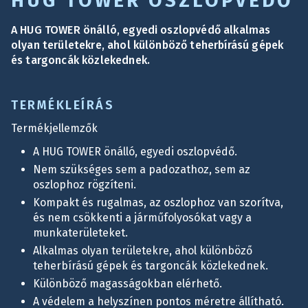
HUG TOWER OSZLOPVÉDŐ
A HUG TOWER önálló, egyedi oszlopvédő alkalmas
olyan területekre, ahol különböző teherbírású gépek
és targoncák közlekednek.
TERMÉKLEÍRÁS
Termékjellemzők
A HUG TOWER önálló, egyedi oszlopvédő.
Nem szükséges sem a padozathoz, sem az
oszlophoz rögzíteni.
Kompakt és rugalmas, az oszlophoz van szorítva,
és nem csökkenti a járműfolyosókat vagy a
munkaterületeket.
Alkalmas olyan területekre, ahol különböző
teherbírású gépek és targoncák közlekednek.
Különböző magasságokban elérhető.
A védelem a helyszínen pontos méretre állítható.