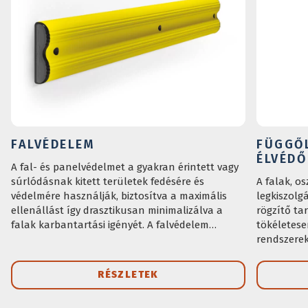
FALVÉDELEM
FÜGGŐ
ÉLVÉDŐ
A fal- és panelvédelmet a gyakran érintett vagy
súrlódásnak kitett területek fedésére és
A falak, o
védelmére használják, biztosítva a maximális
legkiszolg
ellenállást így drasztikusan minimalizálva a
rögzítő ta
falak karbantartási igényét. A falvédelem
tökéletese
minden egyes része sarokkal és végzárókkal
rendszerek
rendelkezik.
RÉSZLETEK