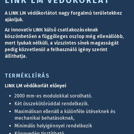
LINK LM VÉDŐKORLÁT
A LINK LM védőkorlátot nagy forgalmú területekhez
ajánljuk.
Az innovatív LINK külső csatlakozásoknak
köszönhetően a függőleges oszlop még ellenállóbb,
mert lyukak nélküli, a vízszintes sínek magasságát
pedig közvetlenül a felhasználó igény szerint
állíthatja.
TERMÉKLEÍRÁS
LINK LM védőkorlát előnyei
2000 mm-es modulokkal sorolható.
Két összekötőrúddal rendelkezik.
Maximálisan ellenáll a különféle ütéseknek és
mechanikai behatásoknak,
Minimális helyigénnyel rendelkezik
Könnyedén tisztítható.