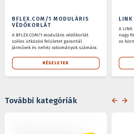
BFLEX.COM/1 MODULÁRIS
LINK
VÉDŐKORLÁT
A LINK
A BFLEX.COM/1 moduláris védőkorlát
nagy f
széles ütközési felületet garantál
os körn
járművek és nehéz rakományok számára.
RÉSZLETEK
További kategóriák