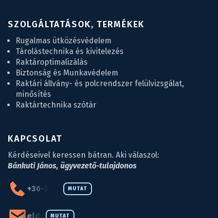
SZOLGÁLTATÁSOK, TERMÉKEK
Rugalmas ütközésvédelem
Tárolástechnika és kivitelezés
Raktároptimalizálás
Biztonság és Munkavédelem
Raktári állvány- és polcrendszer felülvizsgálat,
minősítés
Raktártechnika szótár
KAPCSOLAT
Kérdéseivel keressen bátran. Aki válaszol:
Bánkuti János, ügyvezető-tulajdonos
+36-34-590-027
MUTAT
eld@eld.hu
MUTAT