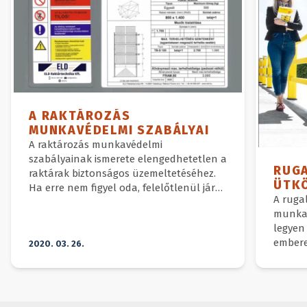
A RAKTÁROZÁS
MUNKAVÉDELMI SZABÁLYAI
A raktározás munkavédelmi
szabályainak ismerete elengedhetetlen a
RUG
raktárak biztonságos üzemeltetéséhez.
ÜTK
Ha erre nem figyel oda, felelőtlenül jár
A ruga
el.
munkat
legyen
embere
2020. 03. 26.