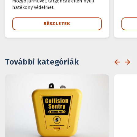
mozgó járművel, targoncák ellen nyújt
hatékony védelmet.
RÉSZLETEK
További kategóriák