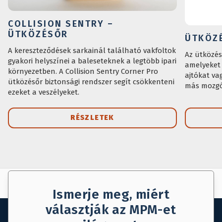
COLLISION SENTRY –
ÜTKÖZÉSŐR
ÜTKÖZ
A kereszteződések sarkainál található vakfoltok
Az ütközés
gyakori helyszínei a baleseteknek a legtöbb ipari
amelyeket 
környezetben. A Collision Sentry Corner Pro
ajtókat va
ütközésőr biztonsági rendszer segít csökkenteni
más mozgó 
ezeket a veszélyeket.
RÉSZLETEK
AJÁNLAT KÉRÉS
MENTÉS
Ismerje meg, miért
választják az MPM-et