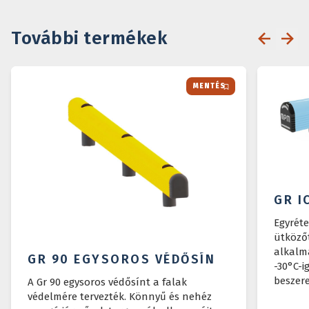
További termékek
MENTÉS
GR I
Egyréte
ütköző
alkalm
GR 90 EGYSOROS VÉDŐSÍN
-30°C-i
beszere
A Gr 90 egysoros védősínt a falak
védelmére tervezték. Könnyű és nehéz