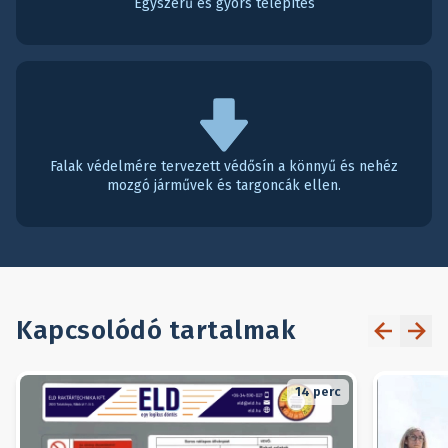
Egyszerű és gyors telepítés
Falak védelmére tervezett védősín a könnyű és nehéz
mozgó járművek és targoncák ellen.
Kapcsolódó tartalmak
14
perc