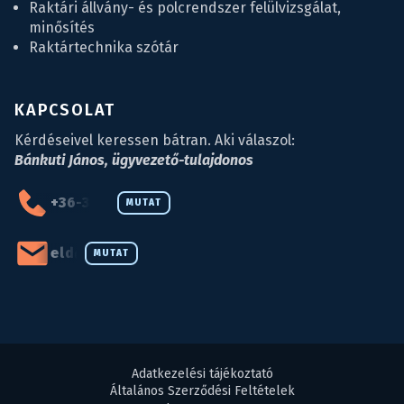
Raktári állvány- és polcrendszer felülvizsgálat,
minősítés
Raktártechnika szótár
KAPCSOLAT
Kérdéseivel keressen bátran. Aki válaszol:
Bánkuti János, ügyvezető-tulajdonos
+36-34-590-027
MUTAT
eld@eld.hu
MUTAT
Adatkezelési tájékoztató
Általános Szerződési Feltételek