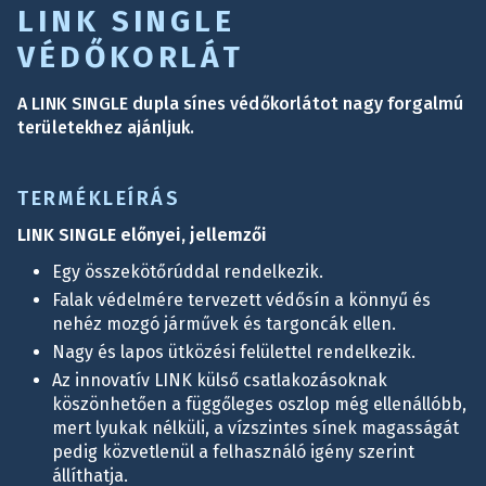
LINK SINGLE
VÉDŐKORLÁT
A LINK SINGLE dupla sínes védőkorlátot nagy forgalmú
területekhez ajánljuk.
TERMÉKLEÍRÁS
LINK SINGLE előnyei, jellemzői
Egy összekötőrúddal rendelkezik.
Falak védelmére tervezett védősín a könnyű és
nehéz mozgó járművek és targoncák ellen.
Nagy és lapos ütközési felülettel rendelkezik.
Az innovatív LINK külső csatlakozásoknak
köszönhetően a függőleges oszlop még ellenállóbb,
mert lyukak nélküli, a vízszintes sínek magasságát
pedig közvetlenül a felhasználó igény szerint
állíthatja.