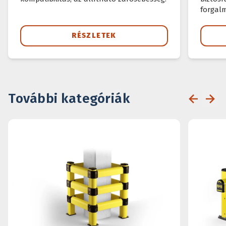
forgal
RÉSZLETEK
További kategóriák