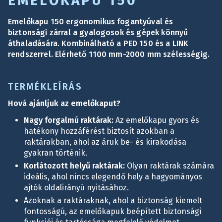
EMELŐKAPU 150
Emelőkapu 150 ergonomikus fogantyúval és
biztonsági zárral a gyalogosok és gépek könnyű
áthaladására. Kombinálható a PED 150 és a LINK
rendszerrel. Elérhető 1100 mm-2000 mm szélességig.
TERMÉKLEÍRÁS
Hová ajánljuk az emelőkaput?
Nagy forgalmú raktárak:
Az emelőkapu gyors és
hatékony hozzáférést biztosít azokban a
raktárakban, ahol az áruk be- és kirakodása
gyakran történik.
Korlátozott helyű raktárak:
Olyan raktárak számára
ideális, ahol nincs elegendő hely a hagyományos
ajtók oldalirányú nyitásához.
Azoknak a raktáraknak, ahol a biztonság kiemelt
fontosságú, az emelőkapuk beépített biztonsági