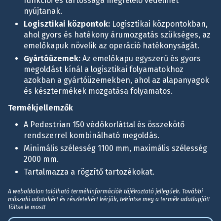
funkciói és tartóssága megfelelő védelmet
nyújtanak.
Logisztikai központok:
Logisztikai központokban,
ahol gyors és hatékony árumozgatás szükséges, az
emelőkapuk növelik az operáció hatékonyságát.
Gyártóüzemek:
Az emelőkapu egyszerű és gyors
megoldást kínál a logisztikai folyamatokhoz
azokban a gyártóüzemekben, ahol az alapanyagok
és késztermékek mozgatása folyamatos.
Termékjellemzők
A Pedestrian 150 védőkorláttal és összekötő
rendszerrel kombinálható megoldás.
Minimális szélesség 1100 mm, maximális szélesség
2000 mm.
Tartalmazza a rögzítő tartozékokat.
A weboldalon található termékinformációk tájékoztató jellegűek. További
műszaki adatokért és részletekért kérjük, tekintse meg a termék adatlapját!
Töltse le most!