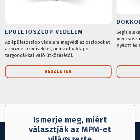
DOKKO
ÉPÜLETOSZLOP VÉDELEM
Segít elek
megcsúszás
Az épületoszlop védelem megvédi az oszlopokat
nyitott és
a mozgó járművekkel, például raklapos
targoncákkal való ütközésétől.
RÉSZLETEK
AJÁNLAT KÉRÉS
MENTÉS
Ismerje meg, miért
választják az MPM-et
világszerte