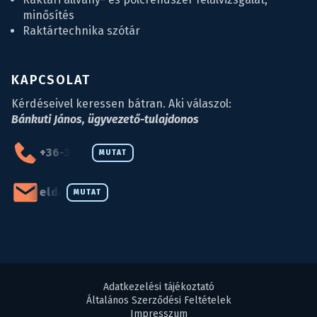
minősítés
Raktártechnika szótár
KAPCSOLAT
Kérdéseivel keressen bátran. Aki válaszol:
Bánkuti János, ügyvezető-tulajdonos
+36-34-590-027
MUTAT
eld@eld.hu
MUTAT
Adatkezelési tájékoztató
Általános Szerződési Feltételek
Impresszum