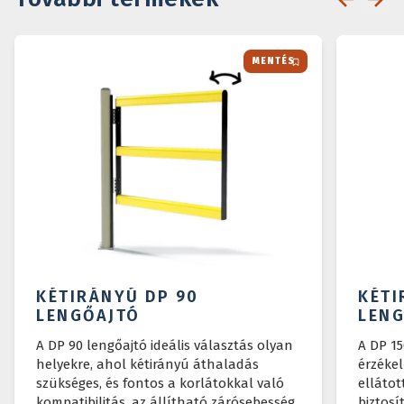
MENTÉS
KÉTIRÁNYÚ DP 90
KÉTI
LENGŐAJTÓ
LEN
A DP 90 lengőajtó ideális választás olyan
A DP 15
helyekre, ahol kétirányú áthaladás
érzékel
szükséges, és fontos a korlátokkal való
ellátot
kompatibilitás, az állítható zárósebesség.
biztosí