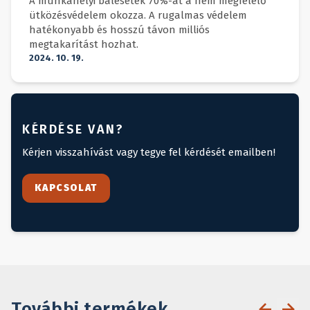
A munkahelyi balesetek 70%-át a nem megfelelő
ütközésvédelem okozza. A rugalmas védelem
hatékonyabb és hosszú távon milliós
megtakarítást hozhat.
2024. 10. 19.
KÉRDÉSE VAN?
Kérjen visszahívást vagy tegye fel kérdését emailben!
KAPCSOLAT
További termékek