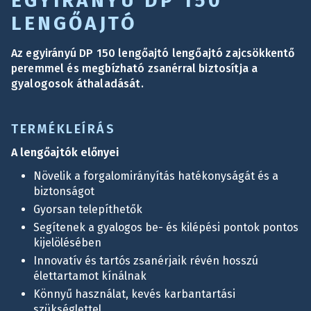
EGYIRÁNYÚ DP 150
LENGŐAJTÓ
Az egyirányú DP 150 lengőajtó lengőajtó zajcsökkentő
peremmel és megbízható zsanérral biztosítja a
gyalogosok áthaladását.
TERMÉKLEÍRÁS
A lengőajtók előnyei
Növelik a forgalomirányítás hatékonyságát és a
biztonságot
Gyorsan telepíthetők
Segítenek a gyalogos be- és kilépési pontok pontos
kijelölésében
Innovatív és tartós zsanérjaik révén hosszú
élettartamot kínálnak
Könnyű használat, kevés karbantartási
szükséglettel