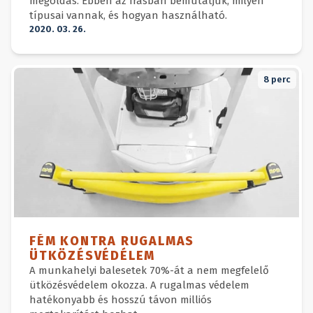
megoldás. Ebben az írásban bemutatjuk, milyen
típusai vannak, és hogyan használható.
2020. 03. 26.
8
perc
FÉM KONTRA RUGALMAS
ÜTKÖZÉSVÉDÉLEM
A munkahelyi balesetek 70%-át a nem megfelelő
ütközésvédelem okozza. A rugalmas védelem
hatékonyabb és hosszú távon milliós