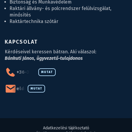
Biztonság és Munkavédelem
Raktári állvány- és polcrendszer felülvizsgálat,
minősítés
Raktártechnika szótár
KAPCSOLAT
Kérdéseivel keressen bátran. Aki válaszol:
Bánkuti János, ügyvezető-tulajdonos
+36-34-590-027
MUTAT
eld@eld.hu
MUTAT
Adatkezelési tájékoztató