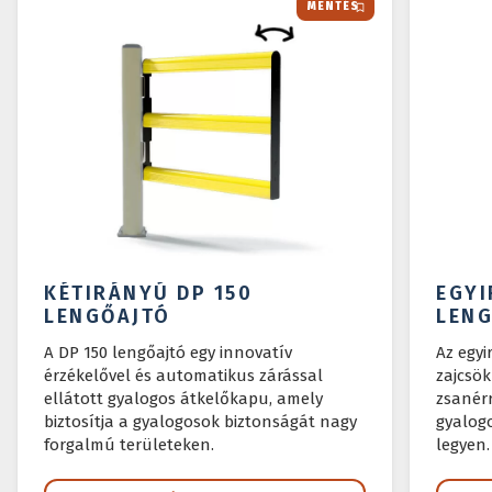
MENTÉS
KÉTIRÁNYÚ DP 150
EGYI
LENGŐAJTÓ
LEN
A DP 150 lengőajtó egy innovatív
Az egyi
érzékelővel és automatikus zárással
zajcsö
ellátott gyalogos átkelőkapu, amely
zsanérr
biztosítja a gyalogosok biztonságát nagy
gyalog
forgalmú területeken.
legyen.