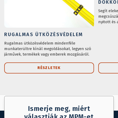
DOKKO
Segít elek
megcsúszás
nyitott és
RUGALMAS ÜTKÖZÉSVÉDELEM
Rugalmas ütközésvédelem mindenféle
munkaterültre kínál megoldásokat, legyen szó
járművek, termékek vagy emberek mozgásáról.
RÉSZLETEK
AJÁNLAT KÉRÉS
MENTÉS
Ismerje meg, miért
választják az MPM-et