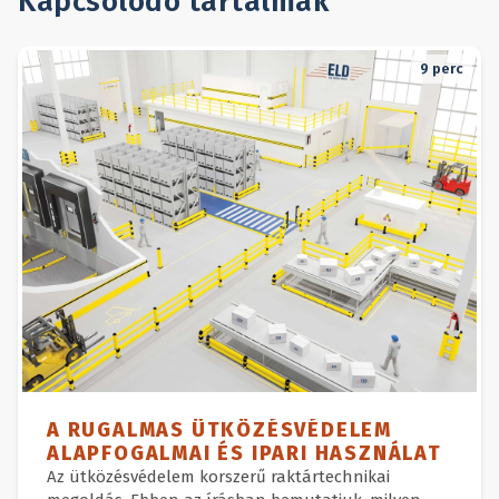
Kapcsolódó tartalmak
9
perc
A RUGALMAS ÜTKÖZÉSVÉDELEM
ALAPFOGALMAI ÉS IPARI HASZNÁLAT
Az ütközésvédelem korszerű raktártechnikai