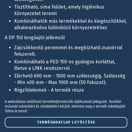
Tisztítható, sima felület, amely higiénikus
környezetet teremt
Kombinálhatók más termékekkel és kiegészítőkkel,
alkalmazkodva különböző környezetekhez
A DP 150 lengőajtó jellemzői
Zajcsökkentő peremmel és megbízható zsanérral
felszerelt.
Kombinálható a PED 150-es gyalogos korláttal,
illetve a LINK rendszerrel.
Elérhető 600 mm - 1000 mm szélességig. Szélesség
- Min 400 mm - Max 1000 mm (50 fokozat);
Rögzítőelemek - A termék része
A weboldalon található termékinformációk tájékoztató jellegűek. További
műszaki adatokért és részletekért kérjük, tekintse meg a termék adatlapját!
Töltse le most!
TERMÉKADATLAP LETÖLTÉSE