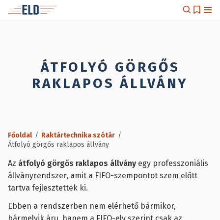
ÁTFOLYÓ GÖRGŐS
RAKLAPOS ÁLLVÁNY
Főoldal
/
Raktártechnika szótár
/
Átfolyó görgős raklapos állvány
Az
átfolyó görgős raklapos állvány
egy professzoniális
állványrendszer, amit a FIFO-szempontot szem előtt
tartva fejlesztettek ki.
Ebben a rendszerben nem elérhető bármikor,
bármelyik áru, hanem a FIFO-elv szerint csak az