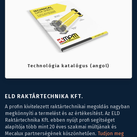
Technológia katalógus (angol)
ELD RAKTÁRTECHNIKA KFT.
A profin kivitelezett raktártechnikai megoldás nagyban
megkönnyíti a termelést és az értékesítést. Az ELD
Raktártechnika Kft. ebben nyújt profi segítséget
alapítója több mint 20 éves szakmai múltjának és
Mecalux partnerségének köszönhetően.
Tudjon meg