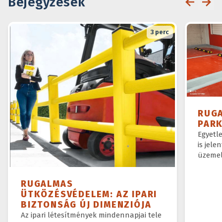
Bejegyzések
3
perc
RUG
PAR
Egyetl
is jele
üzemel
RUGALMAS
ÜTKÖZÉSVÉDELEM: AZ IPARI
BIZTONSÁG ÚJ DIMENZIÓJA
Az ipari létesítmények mindennapjai tele