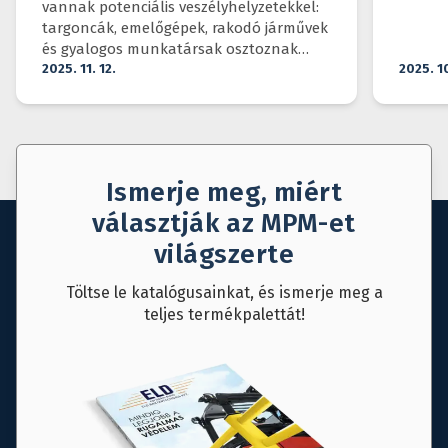
vannak potenciális veszélyhelyzetekkel:
targoncák, emelőgépek, rakodó járművek
és gyalogos munkatársak osztoznak
ugyanazon a téren.
2025. 11. 12.
2025. 1
Ismerje meg, miért
választják az MPM-et
világszerte
Töltse le katalógusainkat, és ismerje meg a
teljes termékpalettát!