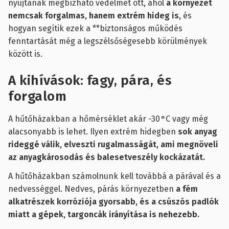
nyújtanak megbízható védelmet ott, ahol
a környezet
nemcsak forgalmas, hanem extrém hideg is,
és
hogyan segítik ezek a **biztonságos működés
fenntartását még a legszélsőségesebb körülmények
között is.
A kihívások: fagy, pára, és
forgalom
A hűtőházakban a hőmérséklet akár -30 °C vagy még
alacsonyabb is lehet. Ilyen extrém hidegben
sok anyag
rideggé válik, elveszti rugalmasságát, ami megnöveli
az anyagkárosodás és balesetveszély kockázatát.
A hűtőházakban számolnunk kell továbbá a párával és a
nedvességgel. Nedves, párás környezetben
a fém
alkatrészek korróziója gyorsabb, és a csúszós padlók
miatt a gépek, targoncák irányítása is nehezebb.