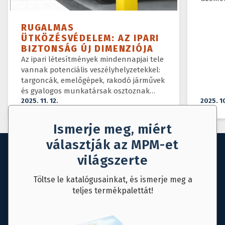
RUGALMAS
ÜTKÖZÉSVÉDELEM: AZ IPARI
BIZTONSÁG ÚJ DIMENZIÓJA
Az ipari létesítmények mindennapjai tele
vannak potenciális veszélyhelyzetekkel:
targoncák, emelőgépek, rakodó járművek
és gyalogos munkatársak osztoznak
ugyanazon a téren.
2025. 11. 12.
2025. 1
Ismerje meg, miért
választják az MPM-et
világszerte
Töltse le katalógusainkat, és ismerje meg a
teljes termékpalettát!