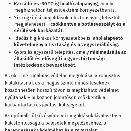
Karcálló és -30 °C-ig hőálló alapanyag,
amely
megbízhatóan teljesít extrém környezetben is.
Sík rögzítési megoldások a biztonságos, letisztult
megjelenésért –
csökkentve a botlásveszélyt és a
sérülések kockázatát.
Ideális higiénikus környezetekbe is, ahol
alapvető
követelmény a tisztaság és a vegyszerállóság.
Gyors és egyszerű telepítés, amely
minimalizálja az
állásidőt és elősegíti a gyors biztonsági
intézkedések bevezetését.
A Cold Line rugalmas védelmi megoldásai a robusztus
kialakításnak és a magas szintű minősítéseknek
köszönhetően hosszú távon is megbízható védelmet
nyújtanak – miközben jelentősen csökkentik a
karbantartási és javítási költségeket.
Az optimális ütközésvédelmi megoldások kiválasztása
kulcsfontosságú a balesetek megelőzéséhez, a
berendezések védelméhez és a zavartalan