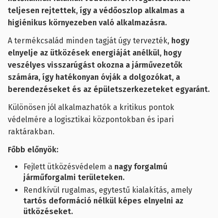
teljesen rejtettek, így a védőoszlop alkalmas a
higiénikus környezeben való alkalmazásra.
A termékcsalád minden tagját úgy tervezték,
hogy
elnyelje az ütközések energiáját anélkül, hogy
veszélyes visszarúgást okozna a járművezetők
számára, így hatékonyan óvják a dolgozókat, a
berendezéseket és az épületszerkezeteket egyaránt.
Különösen jól alkalmazhatók a kritikus pontok
védelmére a logisztikai központokban és ipari
raktárakban.
Főbb előnyök:
Fejlett ütközésvédelem a
nagy forgalmú
járműforgalmi területeken.
Rendkívül rugalmas, egytestű kialakítás, amely
tartós deformáció nélkül képes elnyelni az
ütközéseket.