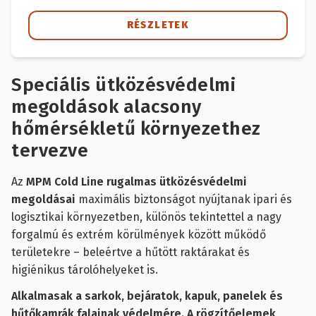
RÉSZLETEK
Speciális ütközésvédelmi
megoldások alacsony
hőmérsékletű környezethez
tervezve
Az
MPM Cold Line rugalmas ütközésvédelmi
megoldásai
maximális biztonságot nyújtanak ipari és
logisztikai környezetben, különös tekintettel a nagy
forgalmú és extrém körülmények között működő
területekre – beleértve a hűtött raktárakat és
higiénikus tárolóhelyeket is.
Alkalmasak a sarkok, bejáratok, kapuk, panelek és
hűtőkamrák falainak védelmére. A rögzítőelemek