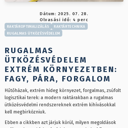
Dátum:
2025. 07. 28.
Olvasási idő:
4
perc
RAKTÁROPTIMALIZÁLÁS
RAKTÁRTECHNIKA
RUGALMAS ÜTKÖZÉSVÉDELEM
RUGALMAS
ÜTKÖZÉSVÉDELEM
EXTRÉM KÖRNYEZETBEN:
FAGY, PÁRA, FORGALOM
Hűtőházak, extrém hideg környezet, forgalmas, zsúfolt
logisztikai terek: a modern raktárakban a rugalmas
ütközésvédelmi rendszereknek extrém kihívásokkal
kell megbirkózniuk.
Ebben a cikkben azt járjuk körül, milyen megoldások