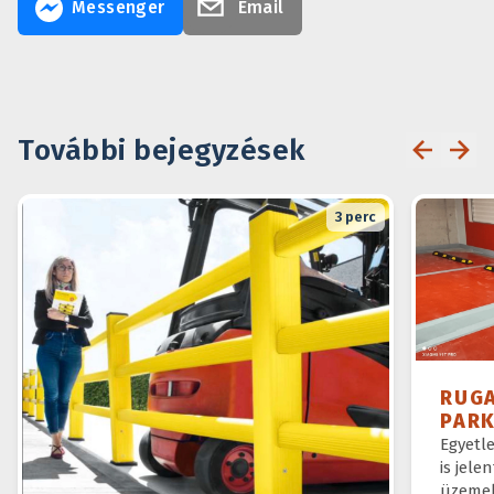
Messenger
Email
További bejegyzések
3
perc
RUG
PAR
Egyetl
is jele
üzemel