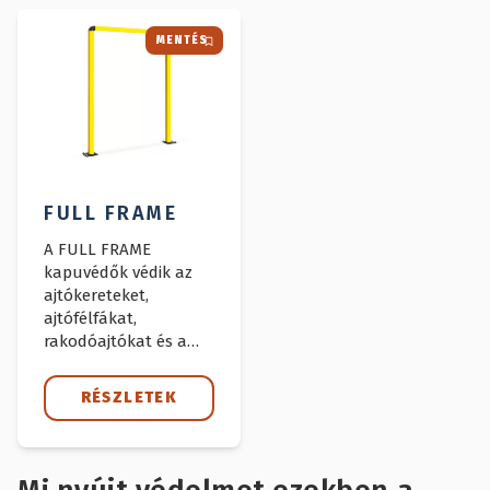
MENTÉS
FULL FRAME
A FULL FRAME
kapuvédők védik az
ajtókereteket,
ajtófélfákat,
rakodóajtókat és a
bejáratokat a
targoncákkal,
RÉSZLETEK
gépekkel és egyéb
járművekkel való
esetleges ütközéstől.