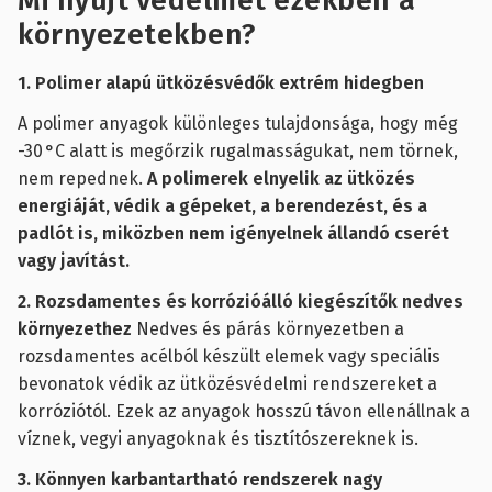
Mi nyújt védelmet ezekben a
környezetekben?
1. Polimer alapú ütközésvédők extrém hidegben
A polimer anyagok különleges tulajdonsága, hogy még
-30 °C alatt is megőrzik rugalmasságukat, nem törnek,
nem repednek.
A polimerek elnyelik az ütközés
energiáját, védik a gépeket, a berendezést, és a
padlót is, miközben nem igényelnek állandó cserét
vagy javítást.
2. Rozsdamentes és korrózióálló kiegészítők nedves
környezethez
Nedves és párás környezetben a
rozsdamentes acélból készült elemek vagy speciális
bevonatok védik az ütközésvédelmi rendszereket a
korróziótól. Ezek az anyagok hosszú távon ellenállnak a
víznek, vegyi anyagoknak és tisztítószereknek is.
3. Könnyen karbantartható rendszerek nagy