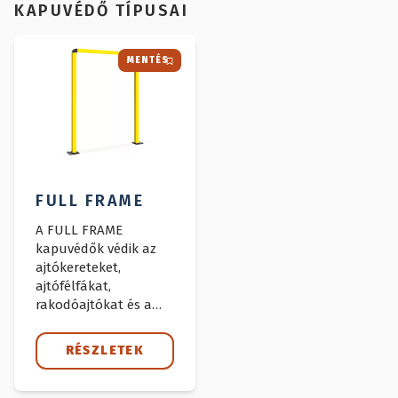
KAPUVÉDŐ TÍPUSAI
MENTÉS
FULL FRAME
A FULL FRAME
kapuvédők védik az
ajtókereteket,
ajtófélfákat,
rakodóajtókat és a
bejáratokat a
targoncákkal,
RÉSZLETEK
gépekkel és egyéb
járművekkel való
esetleges ütközéstől.