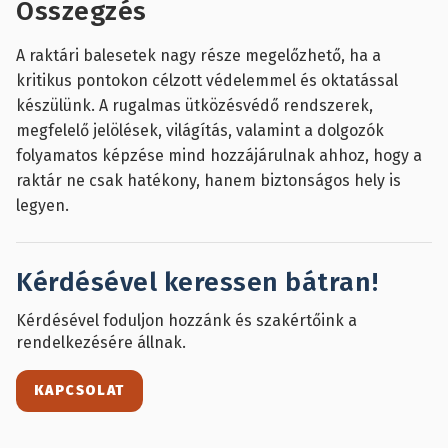
el a
felszerelve,
szükséges,
áthaladásá
Összegzés
gyalogos-
hogy a
és
biztosítására
és
gyalogosok
fontos
A raktári balesetek nagy része megelőzhető, ha a
járműforgalmat,
áthaladása
a
kritikus pontokon célzott védelemmel és oktatással
miközben
biztonságos
korlátokkal
készülünk. A rugalmas ütközésvédő rendszerek,
balesetmentes
legyen.
való
és
kompatibilitás,
megfelelő jelölések, világítás, valamint a dolgozók
optimalizált
az
folyamatos képzése mind hozzájárulnak ahhoz, hogy a
munkakörnyezetet
állítható
raktár ne csak hatékony, hanem biztonságos hely is
biztosít.
zárósebesség.
legyen.
Kérdésével keressen bátran!
Kérdésével foduljon hozzánk és szakértőink a
rendelkezésére állnak.
KAPCSOLAT