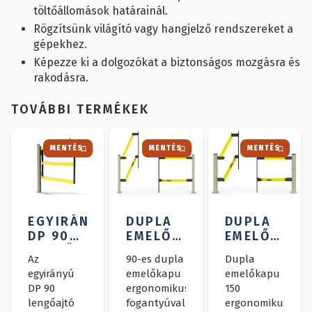
töltőállomások határainál.
Rögzítsünk világító vagy hangjelző rendszereket a
gépekhez.
Képezze ki a dolgozókat a biztonságos mozgásra és
rakodásra.
TOVÁBBI TERMÉKEK
MENTÉS
MENTÉS
MENTÉS
EGYIRÁNYÚ
DUPLA
DUPLA
DP 90
EMELŐKAPU
EMELŐKAPU
LENGŐAJTÓ
90
150
Az
90-es dupla
Dupla
egyirányú
emelőkapu
emelőkapu
DP 90
ergonomikus
150
lengőajtó
fogantyúval
ergonomikus