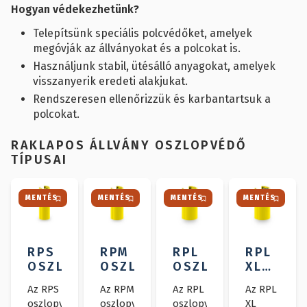
Hogyan védekezhetünk?
okozott
ütésektől.
Telepítsünk speciális polcvédőket, amelyek
megóvják az állványokat és a polcokat is.
Használjunk stabil, ütésálló anyagokat, amelyek
visszanyerik eredeti alakjukat.
Rendszeresen ellenőrizzük és karbantartsuk a
polcokat.
RAKLAPOS ÁLLVÁNY OSZLOPVÉDŐ
TÍPUSAI
MENTÉS
MENTÉS
MENTÉS
MENTÉS
RPS
RPM
RPL
RPL
OSZLOPVÉDŐ
OSZLOPVÉDŐ
OSZLOPVÉDŐ
XL
OSZLOP
Az RPS
Az RPM
Az RPL
Az RPL
oszlopvédő
oszlopvédő
oszlopvédő
XL