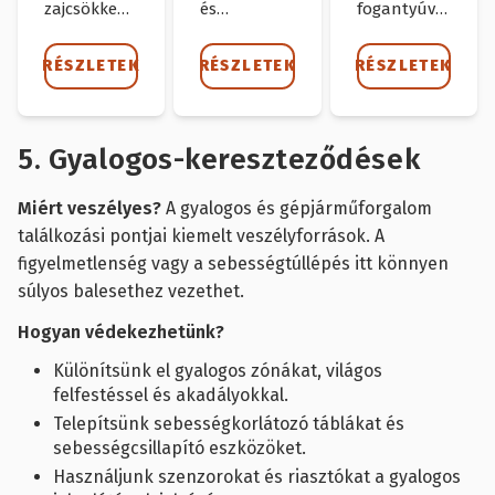
zajcsökkentő
és
fogantyúval
peremmel
biztonsági
és
és
zárral a
biztonsági
RÉSZLETEK
RÉSZLETEK
RÉSZLETEK
megbízható
gyalogosok
zárral a
zsanérral
és gépek
gyalogosok
van
könnyű
és gépek
felszerelve,
áthaladására.
könnyű
5. Gyalogos-kereszteződések
hogy a
áthaladására.
gyalogosok
Miért veszélyes?
A gyalogos és gépjárműforgalom
áthaladása
találkozási pontjai kiemelt veszélyforrások. A
biztonságos
figyelmetlenség vagy a sebességtúllépés itt könnyen
legyen.
súlyos balesethez vezethet.
Hogyan védekezhetünk?
Különítsünk el gyalogos zónákat, világos
felfestéssel és akadályokkal.
Telepítsünk sebességkorlátozó táblákat és
sebességcsillapító eszközöket.
Használjunk szenzorokat és riasztókat a gyalogos