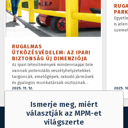
RUG
PAR
Egyetl
is jele
üzemel
RUGALMAS
ÜTKÖZÉSVÉDELEM: AZ IPARI
BIZTONSÁG ÚJ DIMENZIÓJA
Az ipari létesítmények mindennapjai tele
vannak potenciális veszélyhelyzetekkel:
targoncák, emelőgépek, rakodó járművek
és gyalogos munkatársak osztoznak
ugyanazon a téren.
2025. 11. 12.
2025. 1
Ismerje meg, miért
választják az MPM-et
világszerte