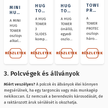
TOWER
HUG
HUG
MINI
PROTECT
TOWER
TOWER
HUG
OSZLOP
3
OSZLOPVÉDŐ
TOWER
A
A HUG
A HUG
A MINI
SLIDES
OSZLOPVÉDŐ
TOWER
TOWER
TOWER
HUG
OSZLOPVÉDŐ
PROTECTION
3
önálló,
TOWER
oszlopvédő
SLIDES
egyedi
oszlopvédő,
háromszintű
kompakt
oszlopvédő
alkalmas
összekötőrú
és
alkalmas
beton
ellátott
rugalmas,
olyan
vagy
RÉSZLETEK
RÉSZLETEK
RÉSZLETEK
RÉSZLETEK
oszlopvédő,
az
területekre,
acél
ideális
oszlophoz
ahol
oszlopok
nagy
van
különböző
és Ipe
forgalmú
szorítva,
teherbírású
gerendák
3. Polcvégek és állványok
területek
és nem
gépek
védelmére
védelmére.
csökkenti
és
a
Miért veszélyes?
A polcok és állványok élei könnyen
a
targoncák
mozgó
járműfolyosókat
közlekednek.
megsérülnek, ha egy targoncás vagy más munkagép
teherautók
és a
nekikoccan. Ez nemcsak a berendezés károsodását, de
és
munkaterületeket.
targoncák
a raktározott áruk sérülését is okozhatja.
által