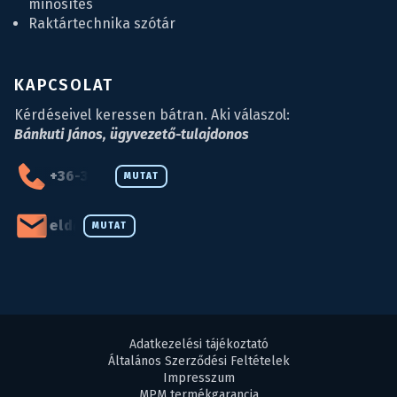
minősítés
Raktártechnika szótár
KAPCSOLAT
Kérdéseivel keressen bátran. Aki válaszol:
Bánkuti János, ügyvezető-tulajdonos
+36-34-590-027
MUTAT
eld@eld.hu
MUTAT
Adatkezelési tájékoztató
Általános Szerződési Feltételek
Impresszum
MPM termékgarancia