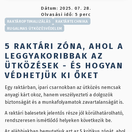
Dátum:
2025. 07. 28.
Olvasási idő:
5
perc
RAKTÁROPTIMALIZÁLÁS
RAKTÁRTECHNIKA
RUGALMAS ÜTKÖZÉSVÉDELEM
5 RAKTÁRI ZÓNA, AHOL A
LEGGYAKORIBBAK AZ
ÜTKÖZÉSEK - ÉS HOGYAN
VÉDHETJÜK KI ŐKET
Egy raktárban, ipari csarnokban az ütközés nemcsak
anyagi kárt okoz, hanem veszélyezteti a dolgozók
biztonságát és a munkafolyamatok zavartalanságát is.
A raktári balesetek jelentős része jól körülhatárolható,
rendszeresen ismétlődő helyeken következik be.
Az alábbiakban bemutatjuk azt az 5 kritikus zónát, ahol