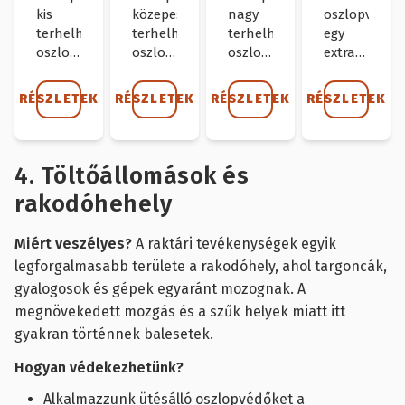
kis
közepes
nagy
oszlopvédő
terhelhetőségű
terhelhetőségű
terhelhetőségű
egy
oszlopokra
oszlopokra
oszlopokra
extra
tervezett
tervezett
lett
nagy
védelem.
védelem.
tervezve.
terhelhetős
RÉSZLETEK
RÉSZLETEK
RÉSZLETEK
RÉSZLETEK
oszlopokra
tervezett
védelem,
megerősített
4. Töltőállomások és
központi
rakodóhehely
ütközőfelüle
rendelkezik.
Miért veszélyes?
A raktári tevékenységek egyik
legforgalmasabb területe a rakodóhely, ahol targoncák,
gyalogosok és gépek egyaránt mozognak. A
megnövekedett mozgás és a szűk helyek miatt itt
gyakran történnek balesetek.
Hogyan védekezhetünk?
Alkalmazzunk ütésálló oszlopvédőket a