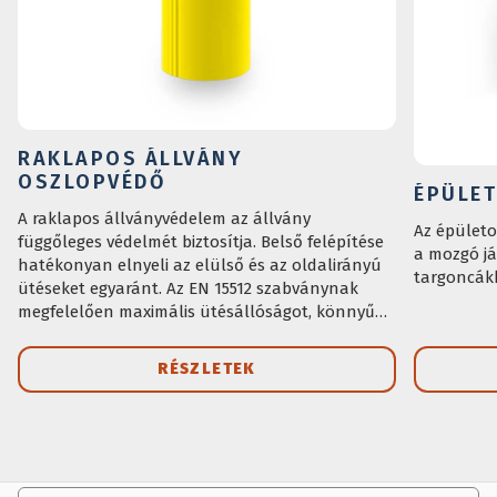
RAKLAPOS ÁLLVÁNY
OSZLOPVÉDŐ
ÉPÜLE
A raklapos állványvédelem az állvány
Az épületo
függőleges védelmét biztosítja. Belső felépítése
a mozgó já
hatékonyan elnyeli az elülső és az oldalirányú
targoncákk
ütéseket egyaránt. Az EN 15512 szabványnak
megfelelően maximális ütésállóságot, könnyű
telepítést és könnyű tisztítást biztosít.
RÉSZLETEK