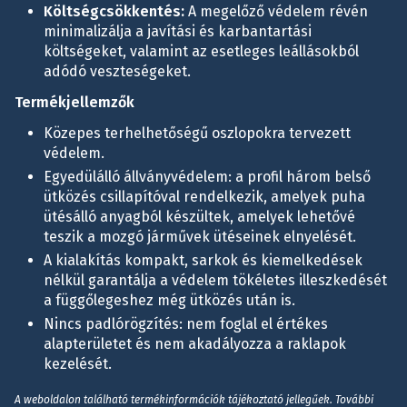
Költségcsökkentés:
A megelőző védelem révén
minimalizálja a javítási és karbantartási
költségeket, valamint az esetleges leállásokból
adódó veszteségeket.
Termékjellemzők
Közepes terhelhetőségű oszlopokra tervezett
védelem.
Egyedülálló állványvédelem: a profil három belső
ütközés csillapítóval rendelkezik, amelyek puha
ütésálló anyagból készültek, amelyek lehetővé
teszik a mozgó járművek ütéseinek elnyelését.
A kialakítás kompakt, sarkok és kiemelkedések
nélkül garantálja a védelem tökéletes illeszkedését
a függőlegeshez még ütközés után is.
Nincs padlórögzítés: nem foglal el értékes
alapterületet és nem akadályozza a raklapok
kezelését.
A weboldalon található termékinformációk tájékoztató jellegűek. További