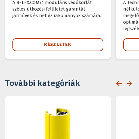
A BFLEX.COM/1 moduláris védőkorlát
A Techn
széles ütközési felületet garantál
nélkülö
járművek és nehéz rakományok számára.
megelő
optimá
legszé
körülmé
RÉSZLETEK
További kategóriák