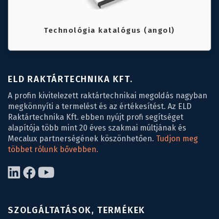
Technológia katalógus (angol)
ELD RAKTÁRTECHNIKA KFT.
A profin kivitelezett raktártechnikai megoldás nagyban
megkönnyíti a termelést és az értékesítést. Az ELD
Raktártechnika Kft. ebben nyújt profi segítséget
alapítója több mint 20 éves szakmai múltjának és
Mecalux partnerségének köszönhetően.
Tudjon meg
többet rólunk bővebben.
SZOLGÁLTATÁSOK, TERMÉKEK