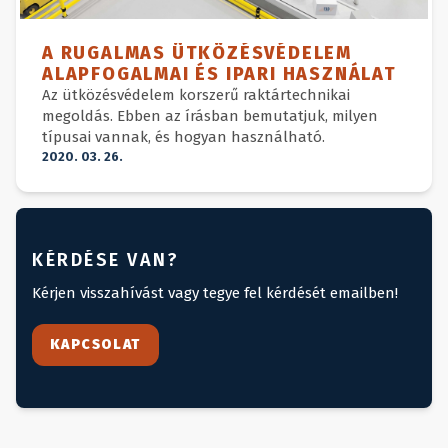
A RUGALMAS ÜTKÖZÉSVÉDELEM
ALAPFOGALMAI ÉS IPARI HASZNÁLAT
Az ütközésvédelem korszerű raktártechnikai
megoldás. Ebben az írásban bemutatjuk, milyen
típusai vannak, és hogyan használható.
2020. 03. 26.
KÉRDÉSE VAN?
Kérjen visszahívást vagy tegye fel kérdését emailben!
KAPCSOLAT