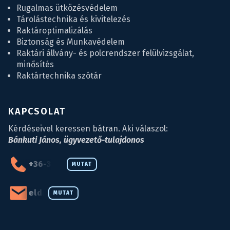
Rugalmas ütközésvédelem
Tárolástechnika és kivitelezés
Raktároptimalizálás
Biztonság és Munkavédelem
Raktári állvány- és polcrendszer felülvizsgálat,
minősítés
Raktártechnika szótár
KAPCSOLAT
Kérdéseivel keressen bátran. Aki válaszol:
Bánkuti János, ügyvezető-tulajdonos
+36-34-590-027
MUTAT
eld@eld.hu
MUTAT