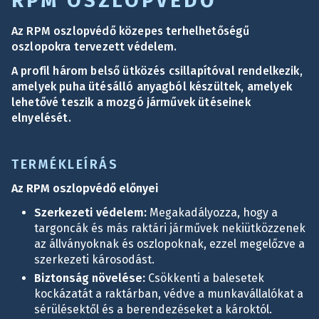
RPM OSZLOPVÉDŐ
Az RPM oszlopvédő közepes terhelhetőségű
oszlopokra tervezett védelem.
A profil három belső ütközés csillapítóval rendelkezik,
amelyek puha ütésálló anyagból készültek, amelyek
lehetővé teszik a mozgó járművek ütéseinek
elnyelését.
TERMÉKLEÍRÁS
Az RPM oszlopvédő előnyei
Szerkezeti védelem:
Megakadályozza, hogy a
targoncák és más raktári járművek nekiütközzenek
az állványoknak és oszlopoknak, ezzel megelőzve a
szerkezeti károsodást.
Biztonság növelése:
Csökkenti a balesetek
kockázatát a raktárban, védve a munkavállalókat a
sérülésektől és a berendezéseket a károktól.