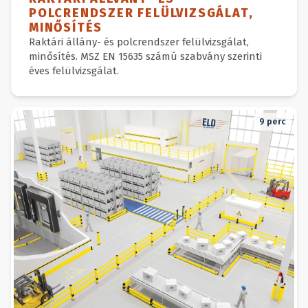
POLCRENDSZER FELÜLVIZSGÁLAT,
MINŐSÍTÉS
Raktári állány- és polcrendszer felülvizsgálat,
minősítés. MSZ EN 15635 számú szabvány szerinti
éves felülvizsgálat.
9
perc