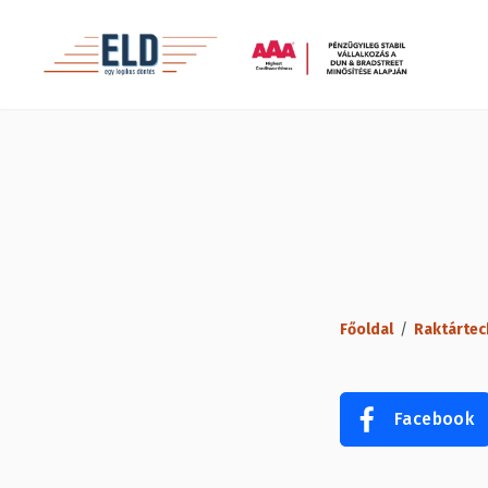
Főoldal
/
Raktártec
Facebook