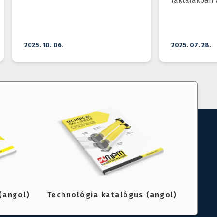
raktárakban 
elégedettségre. A modern
ütközésvédel
raktártechnikai megoldások
extrém kihívá
optimalizálják a
megbirkózniu
készletmozgatást, csökkentik a
hibalehetőségeket és gyorsítják a
2025. 10. 06.
2025. 07. 28.
kiszolgálást.
(angol)
Technológia katalógus (angol)