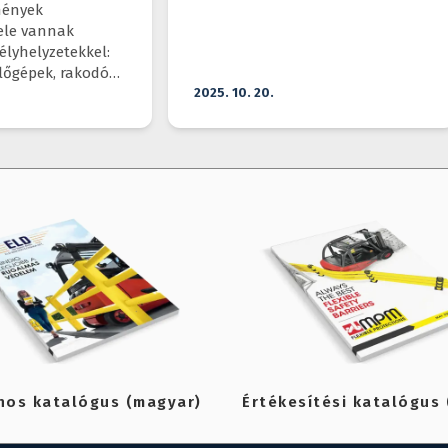
A
tmények
ele vannak
élyhelyzetekkel:
lőgépek, rakodó
alogos
2025. 10. 20.
sztoznak
ren.
nos katalógus (magyar)
Értékesítési katalógus 