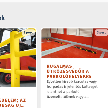
ek
3
perc
3
perc
RUGALMAS
ÜTKÖZÉSVÉDŐK A
PARKOLÓHELYEKRE
Egyetlen kisebb karcolás vagy
horpadás is jelentős költséget
jelenthet a parkoló
üzemeltetőjének vagy a
DELEM: AZ
tulajdonosnak.
ONSÁG ÚJ