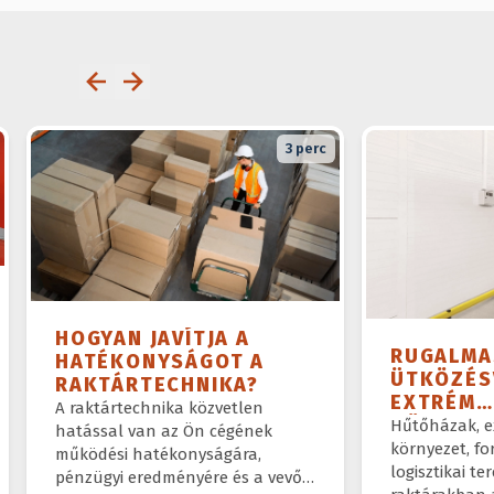
3
perc
HOGYAN JAVÍTJA A
RUGALMA
HATÉKONYSÁGOT A
ÜTKÖZÉS
RAKTÁRTECHNIKA?
EXTRÉM
A raktártechnika közvetlen
KÖRNYEZE
Hűtőházak, e
hatással van az Ön cégének
PÁRA, F
környezet, fo
működési hatékonyságára,
logisztikai t
pénzügyi eredményére és a vevői