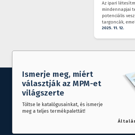
DIMENZIÓJ
Az ipari létesí
mindennapjai t
potenciális vesz
targoncák, eme
járművek és gy
2025. 11. 12.
munkatársak o
ugyanazon a té
Ismerje meg, miért
választják az MPM-et
világszerte
Töltse le katalógusainkat, és ismerje
meg a teljes termékpalettát!
Általá