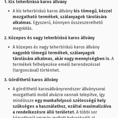
1. Kis teherbírású karos állvány
A kis teherbírású karos állvány
kis tömegű, kézzel
mozgatható termékek, szálanyagok tárolására
alkalmas.
Egyszerű, könnyen összeszerelhető
megoldás.
2. Közepes és nagy teherbírású karos állvány
A közepes és nagy teherbírású karos állvány
nagyobb tömegű termékek, szálanyagok
tárolására alkalmas, akár nagy mennyiségben is.
A
termékek felhelyezése emelő berendezéssel
(targoncával) történhet.
3. Gördíthető karos állvány
A gördíthető karosállványrendszer állványsorai
mozgatható mobil alvázra vannak telepítve, így
mindössze
egy munkafolyosó szélességű hely
szükséges a használathoz, ezáltal maximalizálva
a rendelkezésre álló területet.
A többi sor
közvetlenül egymás mellett helyezkedik el.