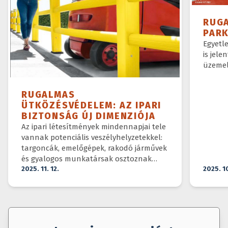
RUG
PAR
Egyetl
is jele
üzemel
RUGALMAS
ÜTKÖZÉSVÉDELEM: AZ IPARI
BIZTONSÁG ÚJ DIMENZIÓJA
Az ipari létesítmények mindennapjai tele
vannak potenciális veszélyhelyzetekkel:
targoncák, emelőgépek, rakodó járművek
és gyalogos munkatársak osztoznak
ugyanazon a téren.
2025. 11. 12.
2025. 1