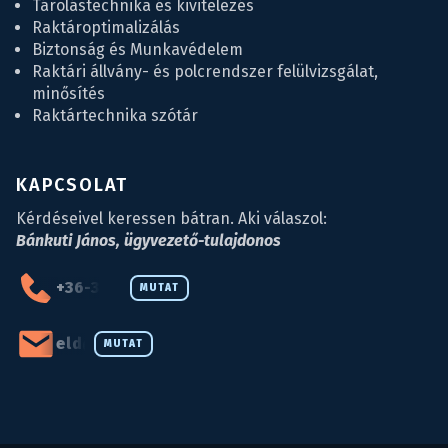
Tárolástechnika és kivitelezés
Raktároptimalizálás
Biztonság és Munkavédelem
Raktári állvány- és polcrendszer felülvizsgálat,
minősítés
Raktártechnika szótár
KAPCSOLAT
Kérdéseivel keressen bátran. Aki válaszol:
Bánkuti János, ügyvezető-tulajdonos
+36-34-590-027
MUTAT
eld@eld.hu
MUTAT