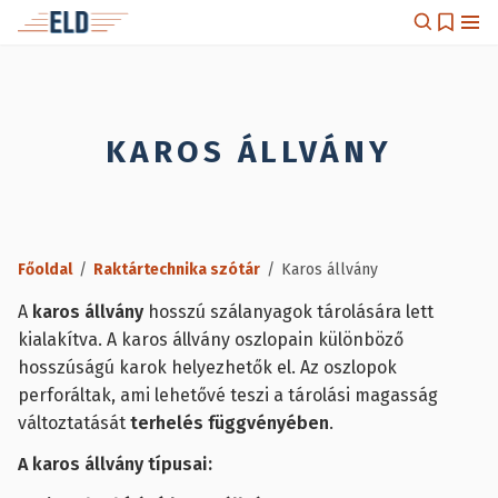
KAROS ÁLLVÁNY
Főoldal
/
Raktártechnika szótár
/
Karos állvány
A
karos állvány
hosszú szálanyagok tárolására lett
kialakítva. A karos állvány oszlopain különböző
hosszúságú karok helyezhetők el. Az oszlopok
perforáltak, ami lehetővé teszi a tárolási magasság
változtatását
terhelés függvényében
.
A karos állvány típusai: