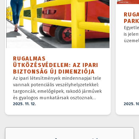
RUG
PAR
Egyetl
is jele
üzemel
RUGALMAS
ÜTKÖZÉSVÉDELEM: AZ IPARI
BIZTONSÁG ÚJ DIMENZIÓJA
Az ipari létesítmények mindennapjai tele
vannak potenciális veszélyhelyzetekkel:
targoncák, emelőgépek, rakodó járművek
és gyalogos munkatársak osztoznak
ugyanazon a téren.
2025. 11. 12.
2025. 1