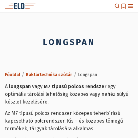
LONGSPAN
Főoldal
/
Raktártechnika szótár
/
Longspan
A
longspan
vagy
M7 típusú polcos rendszer
egy
optimális tárolási lehetőség közepes vagy nehéz súlyú
készlet kezelésére.
Az M7 típusú polcos rendszer közepes teherbírású
kapcsolható polcrendszer. Kis – és közepes tömegű
termékek, tárgyak tárolására alkalmas.