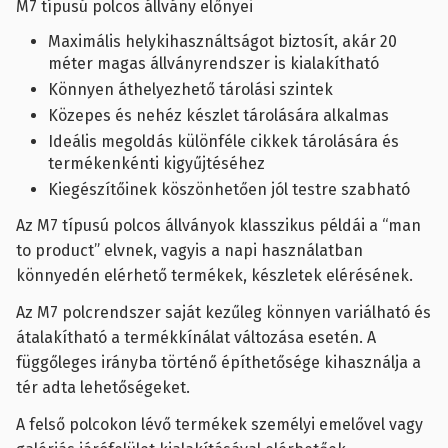
M7 típusú polcos állvány előnyei
Maximális helykihasználtságot biztosít, akár 20
méter magas állványrendszer is kialakítható
Könnyen áthelyezhető tárolási szintek
Közepes és nehéz készlet tárolására alkalmas
Ideális megoldás különféle cikkek tárolására és
termékenkénti kigyűjtéséhez
Kiegészítőinek köszönhetően jól testre szabható
Az M7 típusú polcos állványok klasszikus példái a “man
to product” elvnek, vagyis a napi használatban
könnyedén elérhető termékek, készletek elérésének.
Az M7 polcrendszer saját kezűleg könnyen variálható és
átalakítható a termékkínálat változása esetén. A
függőleges irányba történő építhetősége kihasználja a
tér adta lehetőségeket.
A felső polcokon lévő termékek személyi emelővel vagy