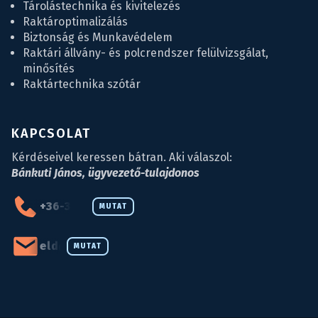
Tárolástechnika és kivitelezés
Raktároptimalizálás
Biztonság és Munkavédelem
Raktári állvány- és polcrendszer felülvizsgálat,
minősítés
Raktártechnika szótár
KAPCSOLAT
Kérdéseivel keressen bátran. Aki válaszol:
Bánkuti János, ügyvezető-tulajdonos
+36-34-590-027
MUTAT
eld@eld.hu
MUTAT