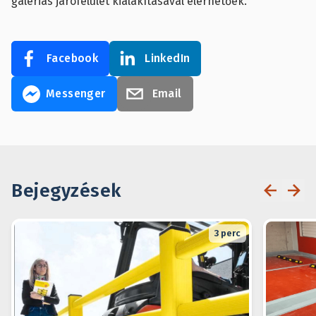
galériás járófelület kialakításával elérhetőek.
Facebook
LinkedIn
Messenger
Email
Bejegyzések
3
perc