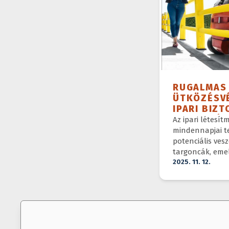
RUGALMAS
ÜTKÖZÉSVÉ
IPARI BIZT
DIMENZIÓJ
Az ipari létesí
mindennapjai t
potenciális vesz
targoncák, eme
járművek és gy
2025. 11. 12.
munkatársak o
ugyanazon a té