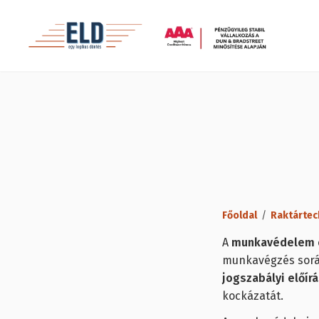
Főoldal
/
Raktártec
A
munkavédelem
munkavégzés sorá
jogszabályi előír
kockázatát.