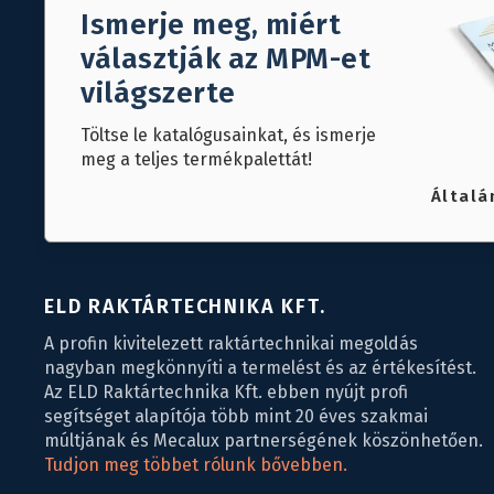
Ismerje meg, miért
választják az MPM-et
világszerte
Töltse le katalógusainkat, és ismerje
meg a teljes termékpalettát!
Általá
ELD RAKTÁRTECHNIKA KFT.
A profin kivitelezett raktártechnikai megoldás
nagyban megkönnyíti a termelést és az értékesítést.
Az ELD Raktártechnika Kft. ebben nyújt profi
segítséget alapítója több mint 20 éves szakmai
múltjának és Mecalux partnerségének köszönhetően.
Tudjon meg többet rólunk bővebben.