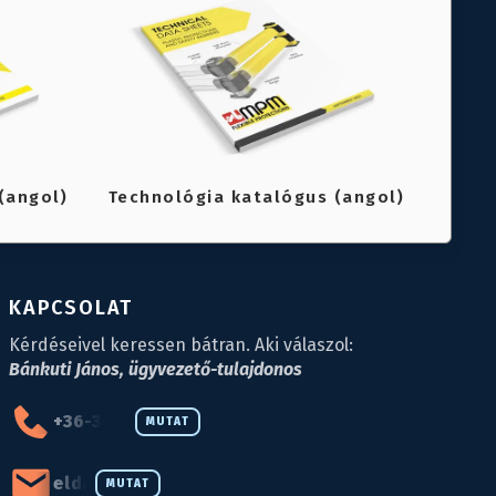
(angol)
Technológia katalógus (angol)
KAPCSOLAT
Kérdéseivel keressen bátran. Aki válaszol:
Bánkuti János, ügyvezető-tulajdonos
+36-34-590-027
MUTAT
eld@eld.hu
MUTAT