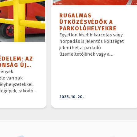
RUGALMAS
ÜTKÖZÉSVÉDŐK A
PARKOLÓHELYEKRE
Egyetlen kisebb karcolás vagy
horpadás is jelentős költséget
jelenthet a parkoló
üzemeltetőjének vagy a
DELEM: AZ
tulajdonosnak.
ONSÁG ÚJ
A
tmények
ele vannak
élyhelyzetekkel:
lőgépek, rakodó
alogos
2025. 10. 20.
sztoznak
ren.