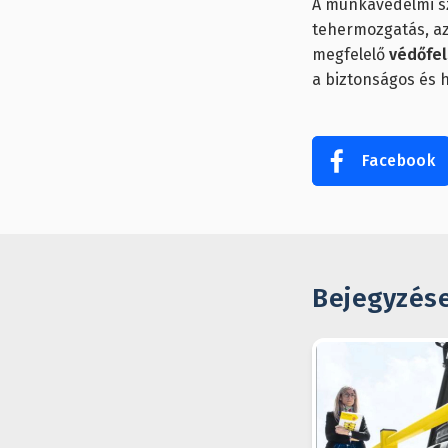
A munkavédelmi s
tehermozgatás, az
megfelelő
védőfel
a biztonságos és 
Facebook
Bejegyzés