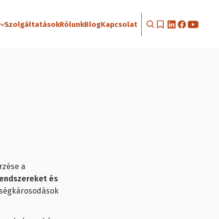
Szolgáltatások
Rólunk
Blog
Kapcsolat
rzése a
rendszereket és
szségkárosodások