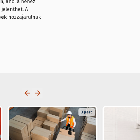
en
, ahol a nehéz
jelenthet. A
sek
hozzájárulnak
3
perc