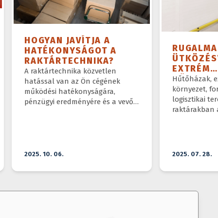
HOGYAN JAVÍTJA A
RUGALMA
HATÉKONYSÁGOT A
ÜTKÖZÉS
RAKTÁRTECHNIKA?
EXTRÉM
A raktártechnika közvetlen
KÖRNYEZE
Hűtőházak, e
hatással van az Ön cégének
PÁRA, F
környezet, fo
működési hatékonyságára,
logisztikai t
pénzügyi eredményére és a vevői
raktárakban 
elégedettségre. A modern
ütközésvédel
raktártechnikai megoldások
extrém kihívá
optimalizálják a
megbirkózniu
készletmozgatást, csökkentik a
hibalehetőségeket és gyorsítják a
2025. 10. 06.
2025. 07. 28.
kiszolgálást.