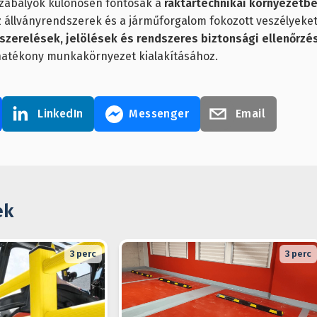
zabályok különösen fontosak a
raktártechnikai környezetb
 állványrendszerek és a járműforgalom fokozott veszélyeket 
szerelések, jelölések és rendszeres biztonsági ellenőrzé
hatékony munkakörnyezet kialakításához.
LinkedIn
Messenger
Email
ek
3
perc
3
perc