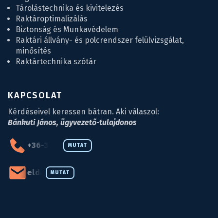
Tárolástechnika és kivitelezés
Raktároptimalizálás
Biztonság és Munkavédelem
Raktári állvány- és polcrendszer felülvizsgálat,
minősítés
Raktártechnika szótár
KAPCSOLAT
Kérdéseivel keressen bátran. Aki válaszol:
Bánkuti János, ügyvezető-tulajdonos
+36-34-590-027
MUTAT
eld@eld.hu
MUTAT