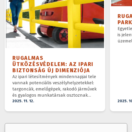
RUG
PAR
Egyetl
is jele
üzemel
RUGALMAS
ÜTKÖZÉSVÉDELEM: AZ IPARI
BIZTONSÁG ÚJ DIMENZIÓJA
Az ipari létesítmények mindennapjai tele
vannak potenciális veszélyhelyzetekkel:
targoncák, emelőgépek, rakodó járművek
és gyalogos munkatársak osztoznak
ugyanazon a téren.
2025. 11. 12.
2025. 1