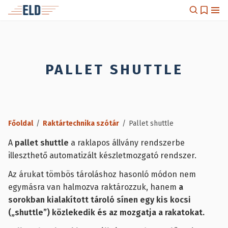
PALLET SHUTTLE
Főoldal
/
Raktártechnika szótár
/
Pallet shuttle
A
pallet shuttle
a raklapos állvány rendszerbe
illeszthető automatizált készletmozgató rendszer.
Az árukat tömbös tároláshoz hasonló módon nem
egymásra van halmozva raktározzuk, hanem
a
sorokban kialakított tároló sínen egy kis kocsi
(„shuttle”) közlekedik és az mozgatja a rakatokat.