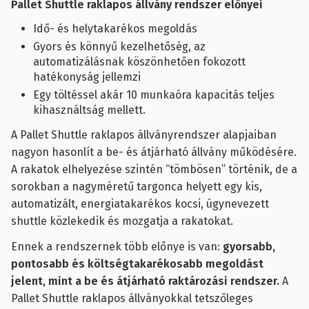
Pallet Shuttle raklapos állvány rendszer előnyei
Idő- és helytakarékos megoldás
Gyors és könnyű kezelhetőség, az
automatizálásnak köszönhetően fokozott
hatékonyság jellemzi
Egy töltéssel akár 10 munkaóra kapacitás teljes
kihasználtság mellett.
A Pallet Shuttle raklapos állványrendszer alapjaiban
nagyon hasonlít a be- és átjárható állvány működésére.
A rakatok elhelyezése szintén “tömbösen” történik, de a
sorokban a nagyméretű targonca helyett egy kis,
automatizált, energiatakarékos kocsi, úgynevezett
shuttle közlekedik és mozgatja a rakatokat.
Ennek a rendszernek több előnye is van:
gyorsabb,
pontosabb és költségtakarékosabb megoldást
jelent, mint a be és átjárható raktározási rendszer.
A
Pallet Shuttle raklapos állványokkal tetszőleges