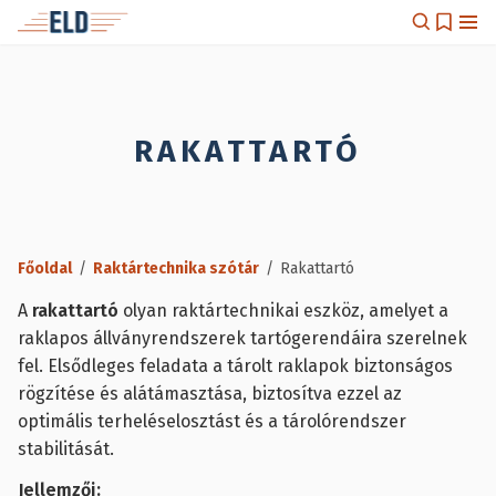
RAKATTARTÓ
Főoldal
/
Raktártechnika szótár
/
Rakattartó
A
rakattartó
olyan raktártechnikai eszköz, amelyet a
raklapos állványrendszerek tartógerendáira szerelnek
fel. Elsődleges feladata a tárolt raklapok biztonságos
rögzítése és alátámasztása, biztosítva ezzel az
optimális terheléselosztást és a tárolórendszer
stabilitását.
Jellemzői: