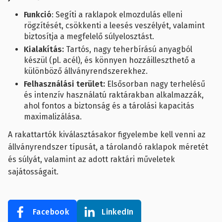
Funkció
: Segíti a raklapok elmozdulás elleni
rögzítését, csökkenti a leesés veszélyét, valamint
biztosítja a megfelelő súlyelosztást.
Kialakítás:
Tartós, nagy teherbírású anyagból
készül (pl. acél), és könnyen hozzáilleszthető a
különböző állványrendszerekhez.
Felhasználási terület:
Elsősorban nagy terhelésű
és intenzív használatú raktárakban alkalmazzák,
ahol fontos a biztonság és a tárolási kapacitás
maximalizálása.
A rakattartók kiválasztásakor figyelembe kell venni az
állványrendszer típusát, a tárolandó raklapok méretét
és súlyát, valamint az adott raktári műveletek
sajátosságait.
Facebook
LinkedIn