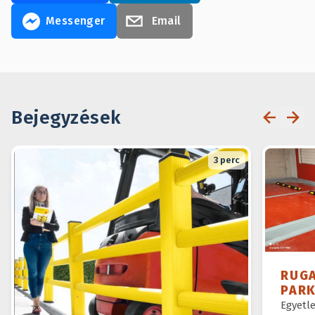
Messenger
Email
Bejegyzések
3
perc
RUG
PAR
Egyetl