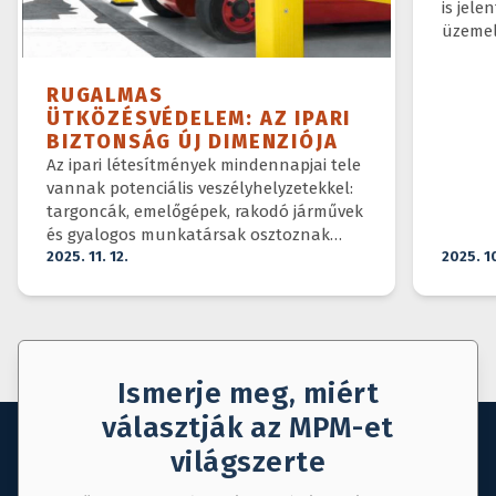
is jele
üzemel
RUGALMAS
ÜTKÖZÉSVÉDELEM: AZ IPARI
BIZTONSÁG ÚJ DIMENZIÓJA
Az ipari létesítmények mindennapjai tele
vannak potenciális veszélyhelyzetekkel:
targoncák, emelőgépek, rakodó járművek
és gyalogos munkatársak osztoznak
ugyanazon a téren.
2025. 11. 12.
2025. 1
Ismerje meg, miért
választják az MPM-et
világszerte