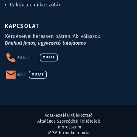
Raktártechnika szótár
KAPCSOLAT
Kérdéseivel keressen bátran. Aki válaszol:
Bánkuti János, ügyvezető-tulajdonos
+36-34-590-027
MUTAT
eld@eld.hu
MUTAT
Adatkezelési tájékoztató
Általános Szerződési Feltételek
Impresszum
MPM termékgarancia