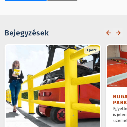
Bejegyzések
3
perc
RUG
PAR
Egyetl
is jele
üzemel