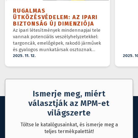
RUGALMAS
ÜTKÖZÉSVÉDELEM: AZ IPARI
BIZTONSÁG ÚJ DIMENZIÓJA
Az ipari létesítmények mindennapjai tele
vannak potenciális veszélyhelyzetekkel:
targoncák, emelőgépek, rakodó járművek
és gyalogos munkatársak osztoznak
ugyanazon a téren.
2025. 11. 12.
2025. 1
Ismerje meg, miért
választják az MPM-et
világszerte
Töltse le katalógusainkat, és ismerje meg a
teljes termékpalettát!