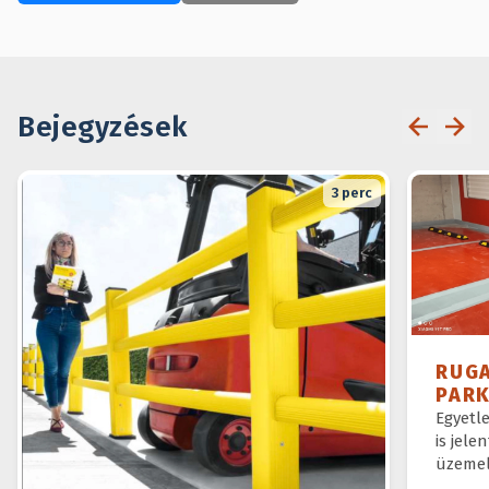
Bejegyzések
3
perc
RUG
PAR
Egyetl
is jele
üzemel