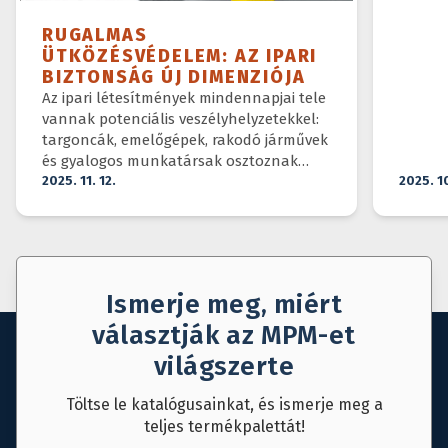
RUGALMAS
ÜTKÖZÉSVÉDELEM: AZ IPARI
BIZTONSÁG ÚJ DIMENZIÓJA
Az ipari létesítmények mindennapjai tele
vannak potenciális veszélyhelyzetekkel:
targoncák, emelőgépek, rakodó járművek
és gyalogos munkatársak osztoznak
ugyanazon a téren.
2025. 11. 12.
2025. 1
Ismerje meg, miért
választják az MPM-et
világszerte
Töltse le katalógusainkat, és ismerje meg a
teljes termékpalettát!