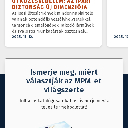
ÜTKÖZÉSVÉDELEM: AZ IPARI
BIZTONSÁG ÚJ DIMENZIÓJA
Az ipari létesítmények mindennapjai tele
vannak potenciális veszélyhelyzetekkel:
targoncák, emelőgépek, rakodó járművek
és gyalogos munkatársak osztoznak
ugyanazon a téren.
2025. 11. 12.
2025. 1
Ismerje meg, miért
választják az MPM-et
világszerte
Töltse le katalógusainkat, és ismerje meg a
teljes termékpalettát!