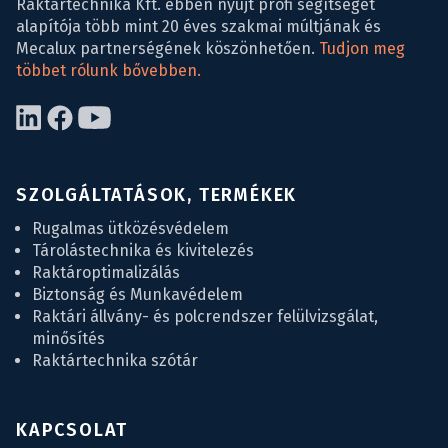
Raktártechnika Kft. ebben nyújt profi segítséget
alapítója több mint 20 éves szakmai múltjának és
Mecalux partnerségének köszönhetően.
Tudjon meg
többet rólunk bővebben.
SZOLGÁLTATÁSOK, TERMÉKEK
Rugalmas ütközésvédelem
Tárolástechnika és kivitelezés
Raktároptimalizálás
Biztonság és Munkavédelem
Raktári állvány- és polcrendszer felülvizsgálat,
minősítés
Raktártechnika szótár
KAPCSOLAT