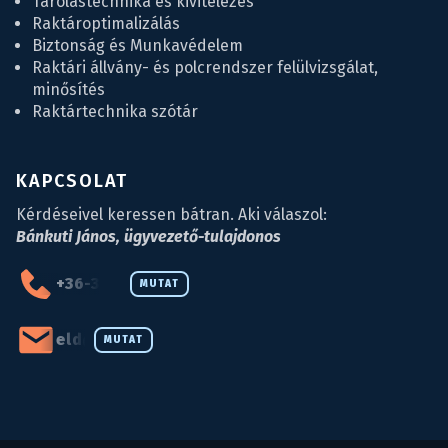
Tárolástechnika és kivitelezés
Raktároptimalizálás
Biztonság és Munkavédelem
Raktári állvány- és polcrendszer felülvizsgálat,
minősítés
Raktártechnika szótár
KAPCSOLAT
Kérdéseivel keressen bátran. Aki válaszol:
Bánkuti János, ügyvezető-tulajdonos
+36-34-590-027
MUTAT
eld@eld.hu
MUTAT