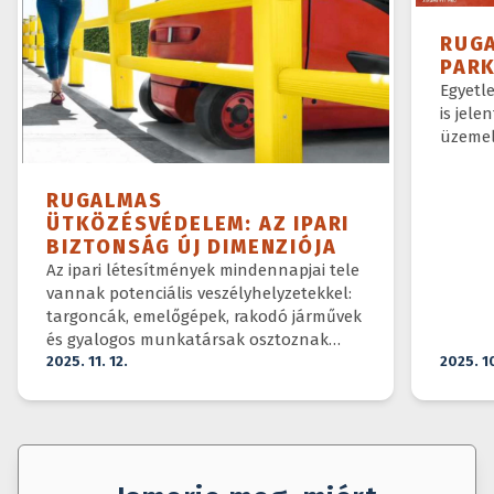
RUG
PAR
Egyetl
is jele
üzemel
RUGALMAS
ÜTKÖZÉSVÉDELEM: AZ IPARI
BIZTONSÁG ÚJ DIMENZIÓJA
Az ipari létesítmények mindennapjai tele
vannak potenciális veszélyhelyzetekkel:
targoncák, emelőgépek, rakodó járművek
és gyalogos munkatársak osztoznak
ugyanazon a téren.
2025. 11. 12.
2025. 1