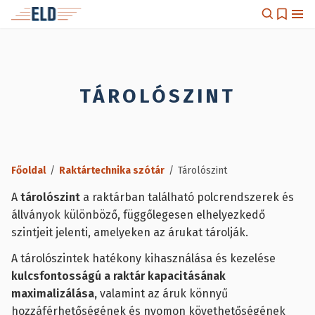
TÁROLÓSZINT
Főoldal
/
Raktártechnika szótár
/
Tárolószint
A
tárolószint
a raktárban található polcrendszerek és
állványok különböző, függőlegesen elhelyezkedő
szintjeit jelenti, amelyeken az árukat tárolják.
A tárolószintek hatékony kihasználása és kezelése
kulcsfontosságú a raktár kapacitásának
maximalizálása,
valamint az áruk könnyű
hozzáférhetőségének és nyomon követhetőségének