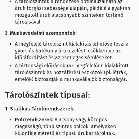
A tárolószintek elrendezése optimalizálható az
áruk forgási sebessége alapján, például a gyakran
mozgatott áruk alacsonyabb szinteken történő
tárolásával.
3. Munkavédelmi szempontok:
A megfelelő tárolószint kialakítás lehetővé teszi a
gyors és hatékony árukezelést, csökkentve az
időráfordítást és az esetleges sérüléseket.
A biztonsági előírásoknak megfelelően kialakított
tárolószintek és hozzáférési eszközök (pl. létrák,
emelők) biztosítják a munkavállalók biztonságát.
Tárolószintek típusai:
1. Statikus Tárolórendszerek:
Polcrendszerek:
Alacsony vagy közepes
magasságú, több szintes polcok, amelyeken
különféle méretű és típusú árukat tárolnak.