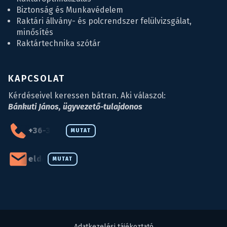
Biztonság és Munkavédelem
Raktári állvány- és polcrendszer felülvizsgálat,
minősítés
Raktártechnika szótár
KAPCSOLAT
Kérdéseivel keressen bátran. Aki válaszol:
Bánkuti János, ügyvezető-tulajdonos
+36-34-590-027
MUTAT
eld@eld.hu
MUTAT
Adatkezelési tájékoztató