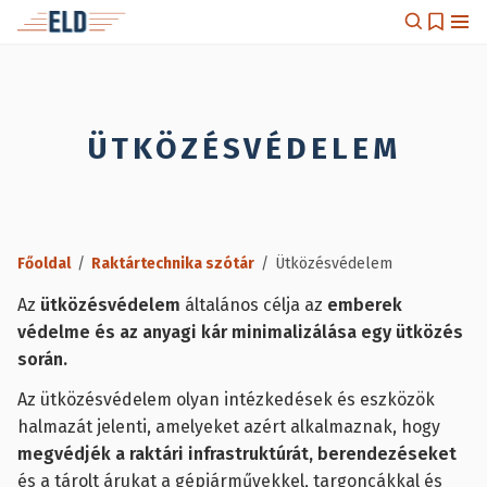
ÜTKÖZÉSVÉDELEM
Főoldal
/
Raktártechnika szótár
/
Ütközésvédelem
Az
ütközésvédelem
általános célja az
emberek
védelme és az anyagi kár minimalizálása egy ütközés
során.
Az ütközésvédelem olyan intézkedések és eszközök
halmazát jelenti, amelyeket azért alkalmaznak, hogy
megvédjék a raktári infrastruktúrát, berendezéseket
és a tárolt árukat a gépjárművekkel, targoncákkal és