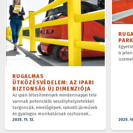
RUG
PAR
Egyetl
is jele
üzemel
RUGALMAS
ÜTKÖZÉSVÉDELEM: AZ IPARI
BIZTONSÁG ÚJ DIMENZIÓJA
Az ipari létesítmények mindennapjai tele
vannak potenciális veszélyhelyzetekkel:
targoncák, emelőgépek, rakodó járművek
és gyalogos munkatársak osztoznak
ugyanazon a téren.
2025. 11. 12.
2025. 1