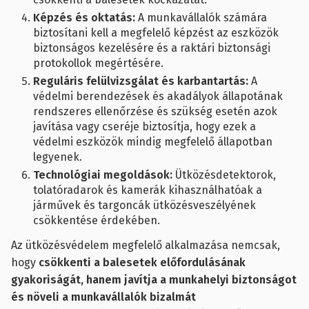
Képzés és oktatás:
A munkavállalók számára
biztosítani kell a megfelelő képzést az eszközök
biztonságos kezelésére és a raktári biztonsági
protokollok megértésére.
Reguláris felülvizsgálat és karbantartás:
A
védelmi berendezések és akadályok állapotának
rendszeres ellenőrzése és szükség esetén azok
javítása vagy cseréje biztosítja, hogy ezek a
védelmi eszközök mindig megfelelő állapotban
legyenek.
Technológiai megoldások:
Ütközésdetektorok,
tolatóradarok és kamerák kihasználhatóak a
járművek és targoncák ütközésveszélyének
csökkentése érdekében.
Az ütközésvédelem megfelelő alkalmazása nemcsak,
hogy
csökkenti a balesetek előfordulásának
gyakoriságát, hanem javítja a munkahelyi biztonságot
és növeli a munkavállalók bizalmát