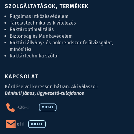
SZOLGÁLTATÁSOK, TERMÉKEK
Rugalmas ütközésvédelem
Tárolástechnika és kivitelezés
Raktároptimalizálás
Biztonság és Munkavédelem
Raktári állvány- és polcrendszer felülvizsgálat,
minősítés
Raktártechnika szótár
KAPCSOLAT
Kérdéseivel keressen bátran. Aki válaszol:
Bánkuti János, ügyvezető-tulajdonos
+36-34-590-027
MUTAT
eld@eld.hu
MUTAT