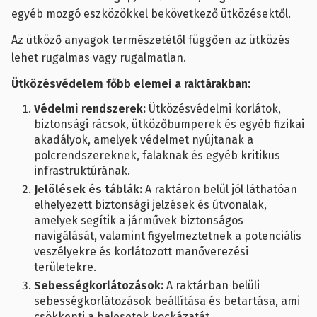
egyéb mozgó eszközökkel bekövetkező ütközésektől.
Az ütköző anyagok természetétől függően az ütközés
lehet rugalmas vagy rugalmatlan.
Ütközésvédelem főbb elemei a raktárakban:
Védelmi rendszerek:
Ütközésvédelmi korlátok,
biztonsági rácsok, ütközőbumperek és egyéb fizikai
akadályok, amelyek védelmet nyújtanak a
polcrendszereknek, falaknak és egyéb kritikus
infrastruktúrának.
Jelölések és táblák:
A raktáron belül jól láthatóan
elhelyezett biztonsági jelzések és útvonalak,
amelyek segítik a járművek biztonságos
navigálását, valamint figyelmeztetnek a potenciális
veszélyekre és korlátozott manőverezési
területekre.
Sebességkorlátozások:
A raktárban belüli
sebességkorlátozások beállítása és betartása, ami
csökkenti a balesetek kockázatát.