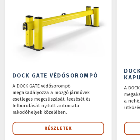
DOC
DOCK GATE VÉDŐSOROMPÓ
KAP
A DOCK GATE védősorompó
A DOCK
megakadályozza a mozgó járművek
megaka
esetleges megcsúszását, leesését és
a nehé
felborulását nyitott automata
ütközés
rakodóhelyek közelében.
RÉSZLETEK