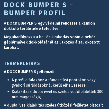
DOCK BUMPER S -
BUMPER PROFIL
A DOCK BUMPER S egy védelmi rendszer a kamion
dokkoló területekre telepítve.
Megakadályozza a be- és kirakodás során a nehéz
gépjárművek dokkolásánál az ütközés által okozott
károkat.
TERMÉKLEÍRÁS
A DOCK BUMPER S jellemzői
A profil a falakhoz a támasztási pontokon vagy
gyakori súrlódásoknál kerül elhelyezésre.
Kialakítása dupla ívvel és széles védőfelülettel: 300
mm magasságig.
A dupla íves kialakítás széles ütközési felületet biztosít