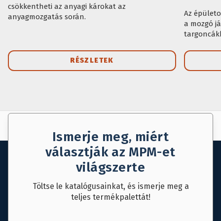
csökkentheti az anyagi károkat az
Az épületo
anyagmozgatás során.
a mozgó já
targoncákk
RÉSZLETEK
AJÁNLAT KÉRÉS
MENTÉS
Ismerje meg, miért
választják az MPM-et
világszerte
Töltse le katalógusainkat, és ismerje meg a
teljes termékpalettát!