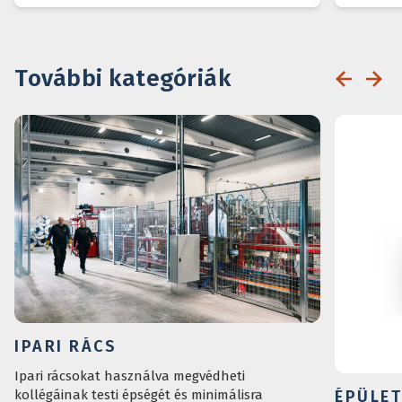
További kategóriák
IPARI RÁCS
Ipari rácsokat használva megvédheti
ÉPÜLE
kollégáinak testi épségét és minimálisra