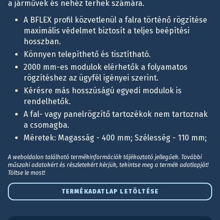
a járművek és nehéz terhek számára.
A BFLEX profil közvetlenül a falra történő rögzítése
maximális védelmet biztosít a teljes beépítési
hosszban.
Könnyen telepíthető és tisztítható.
2000 mm-es modulok elérhetők a folyamatos
rögzítéshez az ügyfél igényei szerint.
Kérésre más hosszúságú egyedi modulok is
rendelhetők.
A fal- vagy panelrögzítő tartozékok nem tartoznak
a csomagba.
Méretek: Magasság - 400 mm; Szélesség - 110 mm;
A weboldalon található termékinformációk tájékoztató jellegűek. További
műszaki adatokért és részletekért kérjük, tekintse meg a termék adatlapját!
Töltse le most!
TERMÉKADATLAP LETÖLTÉSE