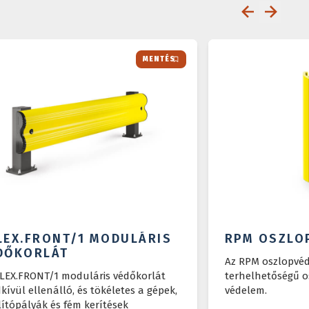
MENTÉS
LEX.FRONT/1 MODULÁRIS
RPM OSZLO
DŐKORLÁT
Az RPM oszlopvé
LEX.FRONT/1 moduláris védőkorlát
terhelhetőségű o
kívül ellenálló, és tökéletes a gépek,
védelem.
lítópályák és fém kerítések