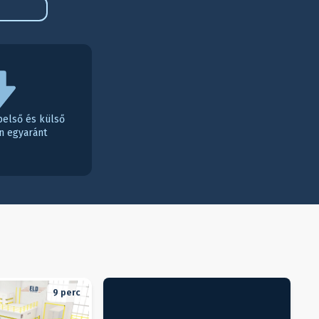
belső és külső
n egyaránt
9
perc