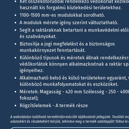
Két összekötőrúddal rendelkező védőkorlát kézikoc
használt kis forgalmú közlekedési területekhez.
1100-1500 mm-es modulokkal sorolható.
A modulok mérete igény szerint változtatható.
Segít a raktáraknak betartani a munkavédelmi előí
és szabványokat.
Biztosítja a jogi megfelelést és a biztonságos
munkakörnyezet fenntartását.
Különböző típusok és méretek állnak rendelkezésre
védőkorlátok könnyen alkalmazkodnak a raktár spe
igényeihez.
Alkalmazható belső és külső területeken egyaránt,
különböző munkafolyamatokat és eszközöket.
Méretek: Magasság - 420 mm Szélesség - 250 - 40
fokozat);
Rögzítőelemek - A termék része
A weboldalon található termékinformációk tájékoztató jellegűek. További m
adatokért és részletekért kérjük, tekintse meg a termék adatlapját! Töltse le