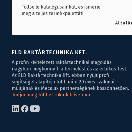
Töltse le katalógusainkat, és ismerje
meg a teljes termékpalettát!
Általá
ELD RAKTÁRTECHNIKA KFT.
A profin kivitelezett raktártechnikai megoldás
nagyban megkönnyíti a termelést és az értékesítést.
Az ELD Raktártechnika Kft. ebben nyújt profi
segítséget alapítója több mint 20 éves szakmai
múltjának és Mecalux partnerségének köszönhetően.
Tudjon meg többet rólunk bővebben.