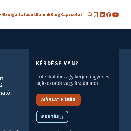
Szolgáltatások
Rólunk
Blog
Kapcsolat
KÉRDÉSE VAN?
Érdeklődjön vagy kérjen ingyenes
át
tájékoztatót vagy árajánlatot!
si
ható.
AJÁNLAT KÉRÉS
MENTÉS