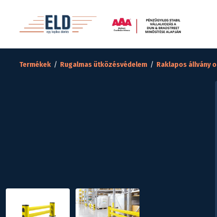
Termékek
/
Rugalmas ütközésvédelem
/
Raklapos állvány 