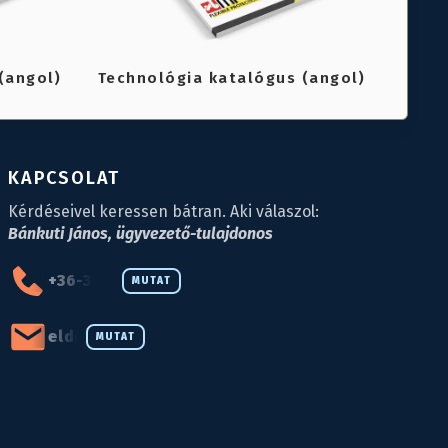
(angol)
Technológia katalógus (angol)
KAPCSOLAT
Kérdéseivel keressen bátran. Aki válaszol:
Bánkuti János, ügyvezető-tulajdonos
+36-34-590-027
MUTAT
eld@eld.hu
MUTAT