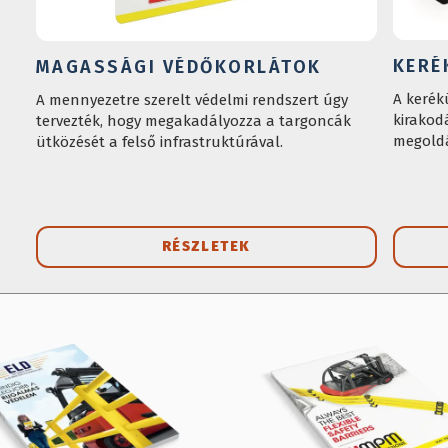
KERÉ
MAGASSÁGI VÉDŐKORLÁTOK
A kerék
A mennyezetre szerelt védelmi rendszert úgy
kirakod
tervezték, hogy megakadályozza a targoncák
megold
ütközését a felső infrastruktúrával.
RÉSZLETEK