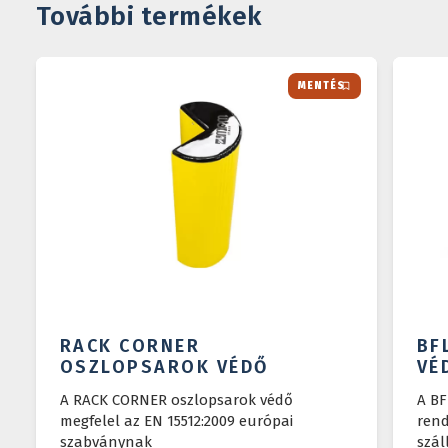
További termékek
MENTÉS
Termékadatlap letöltése
A termékadatlap letöltéséhez kérjük adja meg az emailcímét!
E-mail cím*
Elfogadom az
adatkezelési tájékoztatót
*
*Kötelező mezők
LETÖLTÉS
RACK CORNER
BF
OSZLOPSAROK VÉDŐ
VÉ
A RACK CORNER oszlopsarok védő
A BF
megfelel az EN 15512:2009 európai
rend
szabványnak
szál