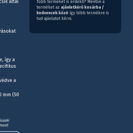
sik által
Több terméket is érdekli? Mentse a
terméket az
ajánletkérő kosárba /
kedvencek közé
így több termékre is
tud ajánlatot kérni.
rásokat
, így a
cifikus
 védve a
00 mm (50
űszaki
 most!