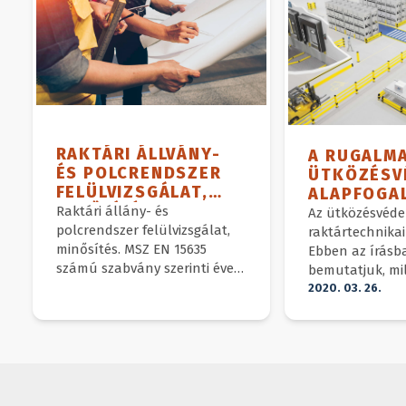
RAKTÁRI ÁLLVÁNY-
A RUGALM
ÉS POLCRENDSZER
ÜTKÖZÉSV
FELÜLVIZSGÁLAT,
ALAPFOGAL
MINŐSÍTÉS
IPARI HAS
Raktári állány- és
Az ütközésvéde
polcrendszer felülvizsgálat,
raktártechnika
minősítés. MSZ EN 15635
Ebben az írásb
számú szabvány szerinti éves
bemutatjuk, mi
felülvizsgálat.
vannak, és ho
2020. 03. 26.
használható.