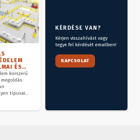
KÉRDÉSE VAN?
Kérjen visszahívást vagy
tegye fel kérdését emailben!
AS
ÉDELEM
KAPCSOLAT
MAI ÉS
ZNÁLAT
lem korszerű
i megoldás.
an
lyen típusai
gyan