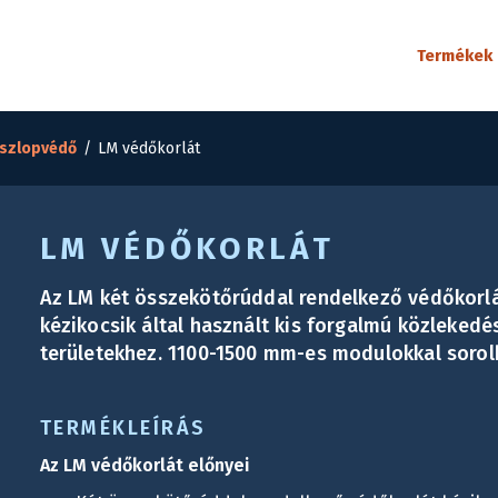
Termékek
oszlopvédő
/
LM védőkorlát
LM VÉDŐKORLÁT
Az LM két összekötőrúddal rendelkező védőkorl
kézikocsik által használt kis forgalmú közlekedé
területekhez. 1100-1500 mm-es modulokkal sorol
TERMÉKLEÍRÁS
Az LM védőkorlát előnyei