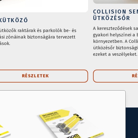
COLLISION SE
ÜTKÖZÉSŐR
KÜTKÖZŐ
A kereszteződések sa
ütközők raktárak és parkolók be- és
gyakori helyszínei a 
ási zónáinak biztonságára tervezett
környezetben. A Coll
ások.
ütközésőr biztonsági
ezeket a veszélyeket.
RÉSZLETEK
RÉ