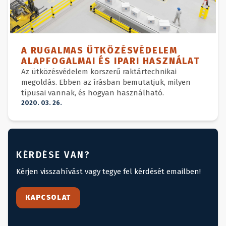
A RUGALMAS ÜTKÖZÉSVÉDELEM
ALAPFOGALMAI ÉS IPARI HASZNÁLAT
Az ütközésvédelem korszerű raktártechnikai
megoldás. Ebben az írásban bemutatjuk, milyen
típusai vannak, és hogyan használható.
2020. 03. 26.
KÉRDÉSE VAN?
Kérjen visszahívást vagy tegye fel kérdését emailben!
KAPCSOLAT