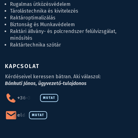
Rugalmas ütközésvédelem
Tárolástechnika és kivitelezés
Raktároptimalizálás
Biztonság és Munkavédelem
Raktári állvány- és polcrendszer felülvizsgálat,
minősítés
Raktártechnika szótár
KAPCSOLAT
Kérdéseivel keressen bátran. Aki válaszol:
Bánkuti János, ügyvezető-tulajdonos
+36-34-590-027
MUTAT
eld@eld.hu
MUTAT