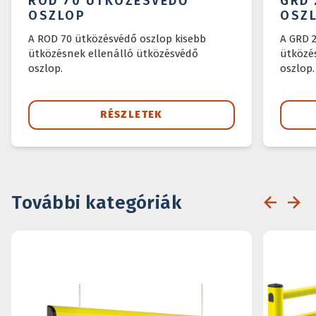
ROD 70 ÜTKÖZÉSVÉDŐ
GRD 
OSZLOP
OSZ
A ROD 70 ütközésvédő oszlop kisebb
A GRD 
ütközésnek ellenálló ütközésvédő
ütközé
oszlop.
oszlop.
RÉSZLETEK
További kategóriák