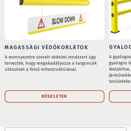
GYALO
MAGASSÁGI VÉDŐKORLÁTOK
A gyalogos
A mennyezetre szerelt védelmi rendszert úgy
gyalogos b
tervezték, hogy megakadályozza a targoncák
kialakítva
ütközését a felső infrastruktúrával.
járművekke
területeke
ideális a 
biztosítás
RÉSZLETEK
szemben. A
gyalogos t