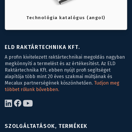
Technológia katalógus (angol)
ELD RAKTÁRTECHNIKA KFT.
A profin kivitelezett raktártechnikai megoldás nagyban
megkönnyíti a termelést és az értékesítést. Az ELD
Raktártechnika Kft. ebben nyújt profi segítséget
alapítója több mint 20 éves szakmai múltjának és
Mecalux partnerségének köszönhetően.
Tudjon meg
többet rólunk bővebben.
SZOLGÁLTATÁSOK, TERMÉKEK