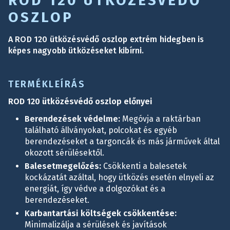
ROD 120 ÜTKÖZÉSVÉDŐ
OSZLOP
A ROD 120 ütközésvédő oszlop extrém hidegben is
képes nagyobb ütközéseket kibírni.
TERMÉKLEÍRÁS
ROD 120 ütközésvédő oszlop előnyei
Berendezések védelme:
Megóvja a raktárban
található állványokat, polcokat és egyéb
berendezéseket a targoncák és más járművek által
okozott sérülésektől.
Balesetmegelőzés:
Csökkenti a balesetek
kockázatát azáltal, hogy ütközés esetén elnyeli az
energiát, így védve a dolgozókat és a
berendezéseket.
Karbantartási költségek csökkentése:
Minimalizálja a sérülések és javítások