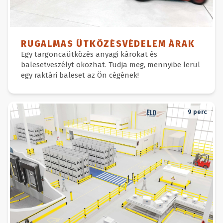
RUGALMAS ÜTKÖZÉSVÉDELEM ÁRAK
Egy targoncaütközés anyagi károkat és
balesetveszélyt okozhat. Tudja meg, mennyibe lerül
egy raktári baleset az Ön cégének!
9
perc